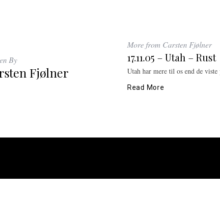
More from Carsten Fjølner
17.11.05 – Utah – Rust
ten By
rsten Fjølner
Utah har mere til os end de viste 
Read More