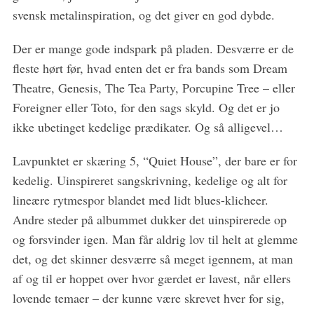
svensk metalinspiration, og det giver en god dybde.
Der er mange gode indspark på pladen. Desværre er de
S
e
fleste hørt før, hvad enten det er fra bands som Dream
a
Theatre, Genesis, The Tea Party, Porcupine Tree – eller
r
Foreigner eller Toto, for den sags skyld. Og det er jo
c
ikke ubetinget kedelige prædikater. Og så alligevel…
h
f
o
Lavpunktet er skæring 5, “Quiet House”, der bare er for
r
kedelig. Uinspireret sangskrivning, kedelige og alt for
:
lineære rytmespor blandet med lidt blues-klicheer.
Andre steder på albummet dukker det uinspirerede op
og forsvinder igen. Man får aldrig lov til helt at glemme
det, og det skinner desværre så meget igennem, at man
af og til er hoppet over hvor gærdet er lavest, når ellers
lovende temaer – der kunne være skrevet hver for sig,