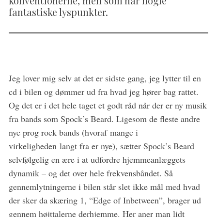
konventionerne, men som har nogle
fantastiske lyspunkter.
Jeg lover mig selv at det er sidste gang, jeg lytter til en
cd i bilen og dømmer ud fra hvad jeg hører bag rattet.
Og det er i det hele taget et godt råd når der er ny musik
fra bands som Spock’s Beard. Ligesom de fleste andre
nye prog rock bands (hvoraf mange i
virkeligheden langt fra er nye), sætter Spock’s Beard
selvfølgelig en ære i at udfordre hjemmeanlæggets
dynamik – og det over hele frekvensbåndet. Så
gennemlytningerne i bilen står slet ikke mål med hvad
der sker da skæring 1, “Edge of Inbetween”, brager ud
gennem højttalerne derhjemme. Her aner man lidt