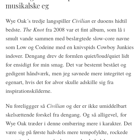
musikalske eg
Wye Oak´s tredje langspiller
Civilian
er duoens hidtil
bedste.
The Knot
fra 2008 var et fint album, som lå i
smult vande sammen med beslægtede slow-core navne
som Low og Codeine med en knivspids Cowboy Junkies
indover. Dengang drev de formlen quiet/loud/quiet lidt
for ensidigt for min smag. Det var bestemt bestået og
gedigent håndværk, men jeg savnede mere integritet og
egenart, hvis det for alvor skulle adskille sig fra
inspirationskilderne.
Nu foreliggger så
Civilian
og der er ikke umiddelbart
skelsættende forskel fra dengang. Og så alligevel, for
Wye Oak træder i denne ombæring mere i karakter. Det
være sig på første halvdels mere tempofyldte, rockede