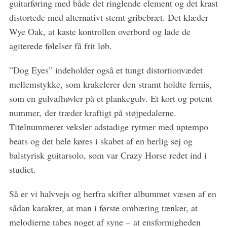
guitarføring med både det ringlende element og det krast
distortede med alternativt stemt gribebræt. Det klæder
Wye Oak, at kaste kontrollen overbord og lade de
agiterede følelser få frit løb.
”Dog Eyes” indeholder også et tungt distortionvædet
mellemstykke, som krakelerer den stramt holdte fernis,
som en gulvafhøvler på et plankegulv. Et kort og potent
nummer, der træder kraftigt på støjpedalerne.
Titelnummeret veksler adstadige rytmer med uptempo
beats og det hele køres i skabet af en herlig sej og
balstyrisk guitarsolo, som var Crazy Horse redet ind i
studiet.
Så er vi halvvejs og herfra skifter albummet væsen af en
sådan karakter, at man i første ombæring tænker, at
melodierne tabes noget af syne – at ensformigheden