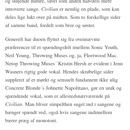
og støjende numre, såvel som anden halvdels mere
introverte sange.
Civilian
er nemlig en plade, som kan
deles lige lukt over på midten. Som to forskellige sider
af samme band, fordelt som bror og søster.
Generelt har duoen flyttet sig fra ovennævnte
S
e
præferencer til et spændingsfelt imellem Sonic Youth,
a
Neil Young, Throwing Muses og, ja, Fleetwood Mac.
r
Netop Throwing Muses´ Kristin Hersh er evident i Jenn
c
Wasners rigtig gode vokal. Hendes skrøbelige sider
h
f
suppleret af et mørkt og sensuelt fundament ikke ulig
o
Concrete Blonde´s Johnette Napolitano, gør en unik og
r
spændende vokal, som er allestedsnærværende på
:
Civilian
. Man bliver simpelthen suget ind i sangene og
hænger spændt ved, også hvis sangene indimellem
bærer præg af monotoni.