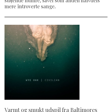
støjende numre, såvel som anden halvdels
mere introverte sange.
Varmt og smukt udspil fra Baltimores