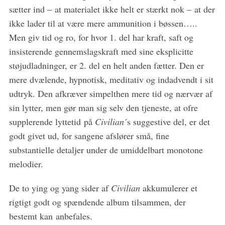
sætter ind – at materialet ikke helt er stærkt nok – at der
ikke lader til at være mere ammunition i bøssen…..
Men giv tid og ro, for hvor 1. del har kraft, saft og
insisterende gennemslagskraft med sine eksplicitte
støjudladninger, er 2. del en helt anden fætter. Den er
mere dvælende, hypnotisk, meditativ og indadvendt i sit
udtryk. Den afkræver simpelthen mere tid og nærvær af
sin lytter, men gør man sig selv den tjeneste, at ofre
supplerende lyttetid på
Civilian
´s suggestive del, er det
godt givet ud, for sangene afslører små, fine
substantielle detaljer under de umiddelbart monotone
melodier.
De to ying og yang sider af
Civilian
akkumulerer et
rigtigt godt og spændende album tilsammen, der
bestemt kan anbefales.