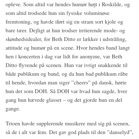
opleve. Som altid var hendes humør højt i Roskilde, og
o
r
som altid trodsede hun sin fysiske voluminøse
:
fremtoning, og havde iført sig en stram sort kjole og
bare tæer. Dejligt at hun trodser irriterende mode- og
skønhedsidealer, for Beth Ditto er lækker i udstråling,
attitude og humør på en scene. Hvor hendes band langt
hen i koncerten i dag var lidt for anonyme, var Beth
Ditto flyvende på scenen. Hun var ivrigt snakkende til
både publikum og band, og da hun bad publikum råbe
til hende, hvordan man siger ”cheers” på dansk, hørte
hun det som DOH. Så DOH var hvad hun sagde, hver
gang hun hævede glasset – og det gjorde hun en del
gange.
Trioen havde supplerende musikere med sig på scenen,
så de i alt var fem. Det gav god plads til den ”danselyd”,