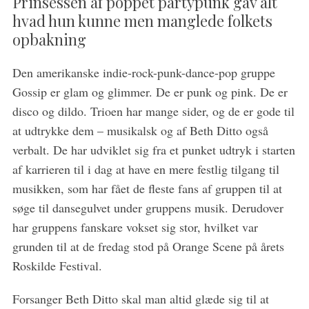
Prinsessen af poppet partypunk gav alt
hvad hun kunne men manglede folkets
opbakning
Den amerikanske indie-rock-punk-dance-pop gruppe
Gossip er glam og glimmer. De er punk og pink. De er
disco og dildo. Trioen har mange sider, og de er gode til
at udtrykke dem – musikalsk og af Beth Ditto også
verbalt. De har udviklet sig fra et punket udtryk i starten
af karrieren til i dag at have en mere festlig tilgang til
musikken, som har fået de fleste fans af gruppen til at
søge til dansegulvet under gruppens musik. Derudover
S
har gruppens fanskare vokset sig stor, hvilket var
e
a
grunden til at de fredag stod på Orange Scene på årets
r
Roskilde Festival.
c
h
Forsanger Beth Ditto skal man altid glæde sig til at
f