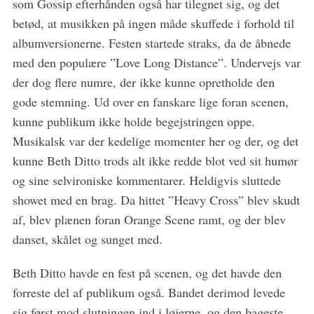
som Gossip efterhånden også har tilegnet sig, og det
betød, at musikken på ingen måde skuffede i forhold til
albumversionerne. Festen startede straks, da de åbnede
med den populære ”Love Long Distance”. Undervejs var
der dog flere numre, der ikke kunne opretholde den
gode stemning. Ud over en fanskare lige foran scenen,
kunne publikum ikke holde begejstringen oppe.
Musikalsk var der kedelige momenter her og der, og det
kunne Beth Ditto trods alt ikke redde blot ved sit humør
og sine selvironiske kommentarer. Heldigvis sluttede
showet med en brag. Da hittet ”Heavy Cross” blev skudt
af, blev plænen foran Orange Scene ramt, og der blev
danset, skålet og sunget med.
Beth Ditto havde en fest på scenen, og det havde den
forreste del af publikum også. Bandet derimod levede
sig først mod slutningen ind i løjerne, og den bageste