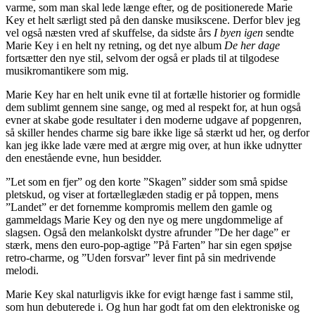
varme, som man skal lede længe efter, og de positionerede Marie
Key et helt særligt sted på den danske musikscene. Derfor blev jeg
vel også næsten vred af skuffelse, da sidste års
I byen igen
sendte
Marie Key i en helt ny retning, og det nye album
De her dage
fortsætter den nye stil, selvom der også er plads til at tilgodese
musikromantikere som mig.
Marie Key har en helt unik evne til at fortælle historier og formidle
dem sublimt gennem sine sange, og med al respekt for, at hun også
evner at skabe gode resultater i den moderne udgave af popgenren,
så skiller hendes charme sig bare ikke lige så stærkt ud her, og derfor
kan jeg ikke lade være med at ærgre mig over, at hun ikke udnytter
den enestående evne, hun besidder.
”Let som en fjer” og den korte ”Skagen” sidder som små spidse
pletskud, og viser at fortælleglæden stadig er på toppen, mens
”Landet” er det fornemme kompromis mellem den gamle og
gammeldags Marie Key og den nye og mere ungdommelige af
slagsen. Også den melankolskt dystre afrunder ”De her dage” er
stærk, mens den euro-pop-agtige ”På Farten” har sin egen spøjse
retro-charme, og ”Uden forsvar” lever fint på sin medrivende
melodi.
Marie Key skal naturligvis ikke for evigt hænge fast i samme stil,
som hun debuterede i. Og hun har godt fat om den elektroniske og