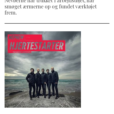
Nevøerne har trukket i arbejdstøjet, har
smøget ærmerne op og fundet værktøjet
frem.