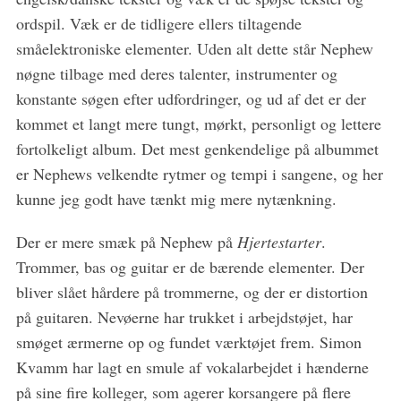
e
a
ordspil. Væk er de tidligere ellers tiltagende
r
småelektroniske elementer. Uden alt dette står Nephew
c
nøgne tilbage med deres talenter, instrumenter og
h
konstante søgen efter udfordringer, og ud af det er der
f
o
kommet et langt mere tungt, mørkt, personligt og lettere
r
fortolkeligt album. Det mest genkendelige på albummet
:
er Nephews velkendte rytmer og tempi i sangene, og her
kunne jeg godt have tænkt mig mere nytænkning.
Der er mere smæk på Nephew på
Hjertestarter
.
Trommer, bas og guitar er de bærende elementer. Der
bliver slået hårdere på trommerne, og der er distortion
på guitaren. Nevøerne har trukket i arbejdstøjet, har
smøget ærmerne op og fundet værktøjet frem. Simon
Kvamm har lagt en smule af vokalarbejdet i hænderne
på sine fire kolleger, som agerer korsangere på flere