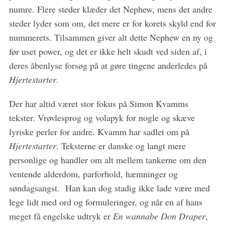
numre. Flere steder klæder det Nephew, mens det andre
steder lyder som om, det mere er for korets skyld end for
nummerets. Tilsammen giver alt dette Nephew en ny og
før uset power, og det er ikke helt skudt ved siden af, i
deres åbenlyse forsøg på at gøre tingene anderledes på
Hjertestarter
.
Der har altid været stor fokus på Simon Kvamms
tekster. Vrøvlesprog og volapyk for nogle og skæve
lyriske perler for andre. Kvamm har sadlet om på
Hjertestarter
. Teksterne er danske og langt mere
personlige og handler om alt mellem tankerne om den
ventende alderdom, parforhold, hæmninger og
søndagsangst. Han kan dog stadig ikke lade være med
lege lidt med ord og formuleringer, og når en af hans
meget få engelske udtryk er
En wannabe Don Draper
,