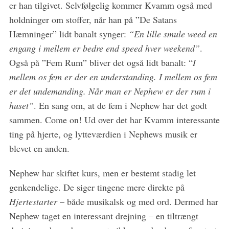
er han tilgivet. Selvfølgelig kommer Kvamm også med
holdninger om stoffer, når han på ”De Satans
Hæmninger” lidt banalt synger:
“En lille smule weed en
engang i mellem er bedre end speed hver weekend”
.
Også på ”Fem Rum” bliver det også lidt banalt: “
I
mellem os fem er der en understanding. I mellem os fem
er det undemanding. Når man er Nephew er der rum i
huset”
. En sang om, at de fem i Nephew har det godt
sammen. Come on! Ud over det har Kvamm interessante
ting på hjerte, og lytteværdien i Nephews musik er
blevet en anden.
Nephew har skiftet kurs, men er bestemt stadig let
genkendelige. De siger tingene mere direkte på
Hjertestarter
– både musikalsk og med ord. Dermed har
Nephew taget en interessant drejning – en tiltrængt