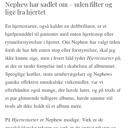
Nephew har sadlet om – uden filter og
lige fra hjertet
En hjertestarter, også kaldet en defibrillator, er et
hjælpemiddel til patienter med enten hjertestop eller
rytmeforstyrrelser i hjertet. Om Nephew har valgt titlen
fordi de har følt enten stop eller forstyrrelser, skal jeg
ikke kunne sige, men i hvert fald tyder
Hjertestarter
på,
at der er tænkt fornyelse ind i skabelsen af albummet.
Sproglige krøller, store armbevægelser og Nephews
ganske effektive musikalske virkemidler, var vi
efterhånden også mange, der havde luret, og på trods af
et par glimrende tidligere albums, havde samme stil
trods alt ikke holdt til et album mere.
På
Hjertestarter
er Nephew modige. Væk er de
S
engelsk/danske tekster og væk er de spøjse tekster og