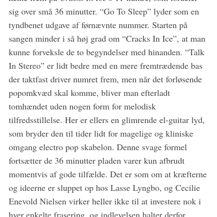
sig over små 36 minutter. “Go To Sleep” lyder som en
tyndbenet udgave af førnævnte nummer. Starten på
sangen minder i så høj grad om “Cracks In Ice”, at man
kunne forveksle de to begyndelser med hinanden. “Talk
In Stereo” er lidt bedre med en mere fremtrædende bas
der taktfast driver numret frem, men når det forløsende
popomkvæd skal komme, bliver man efterladt
tomhændet uden nogen form for melodisk
tilfredsstillelse. Her er ellers en glimrende el-guitar lyd,
som bryder den til tider lidt for magelige og kliniske
omgang electro pop skabelon. Denne svage formel
fortsætter de 36 minutter pladen varer kun afbrudt
momentvis af gode tilfælde. Det er som om at kræfterne
og ideerne er sluppet op hos Lasse Lyngbo, og Cecilie
Enevold Nielsen virker heller ikke til at investere nok i
hver enkelte frasering, og indlevelsen halter derfor