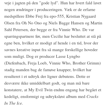
veje i jagten på den ”gode lyd”. Hun har hvert fald lavet
nogen ændringer i produceringen. Væk er de erfarne
medspillere Ebbe Frej fra epo-555, Kristian Nygaard
Olsen fra Oh No Ono og Niels Bagge Hansen og Martin
Sahl Petersen, der begge er fra Vinnie Who. De var
sparringspartnere før, men Cecilie har besluttet at stå på
egne ben, hvilket er modigt af hende i en tid, hvor der
S
savnes kreative input fra så mange forskellige hoveder
e
som muligt. Dog er producer Lasse Lyngbo
a
r
(Diefenbach, Freja Loeb, Vinnie Who, Brother Grimm)
c
stadig manden bag de famøse knapper, hvilket har
h
resulteret i et udtryk der ligner debutens. Dette er
f
desværre ikke umiddelbart godt, og man må bare
o
r
konstatere, at My Evil Twin endnu engang har begået et
:
kedeligt, ensformigt og udtryksløst album med
Cracks
In The Ice.