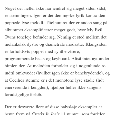
Noget der heller ikke har ændret sig meget siden sidst,
er stemningen. Igen er det den mørke lyrik kontra den
poppede lyse melodi. Titelnumret der er anden sang på
albummet eksemplificerer meget godt, hvor My Evil
Twins toneleje befinder sig. Nemlig et sted mellem det
melankolsk dystre og diametrale modsatte. Klangsiden
er forholdsvis poppet med syntherzisere,
programmerede beats og keyboard. Altså intet nyt under
himlen der. At melodien forholder sig i nogenlunde ro
indtil omkvædet (hvilket igen ikke er banebrydende), og
at Cecilies stemme er i det monotone lyse stadie (lidt
enerverende i længden), hjælper heller ikke sangens
forudsigelige forløb.
Der er desværre flere af disse halvsløje eksempler at
hente frem på
Cracks In Ice’s
11 numre, som fordeler