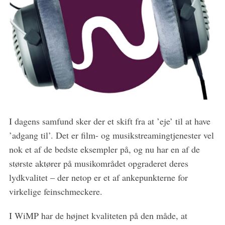
I dagens samfund sker der et skift fra at ’eje’ til at have
’adgang til’. Det er film- og musikstreamingtjenester vel
nok et af de bedste eksempler på, og nu har en af de
største aktører på musikområdet opgraderet deres
lydkvalitet – der netop er et af ankepunkterne for
S
virkelige feinschmeckere.
e
a
I WiMP har de højnet kvaliteten på den måde, at
r