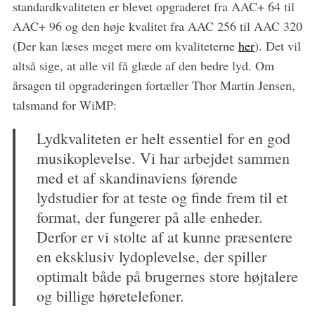
standardkvaliteten er blevet opgraderet fra AAC+ 64 til
c
AAC+ 96 og den høje kvalitet fra AAC 256 til AAC 320
h
f
(Der kan læses meget mere om kvaliteterne
her
). Det vil
o
altså sige, at alle vil få glæde af den bedre lyd. Om
r
årsagen til opgraderingen fortæller Thor Martin Jensen,
:
talsmand for WiMP:
Lydkvaliteten er helt essentiel for en god
musikoplevelse. Vi har arbejdet sammen
med et af skandinaviens førende
lydstudier for at teste og finde frem til et
format, der fungerer på alle enheder.
Derfor er vi stolte af at kunne præsentere
en eksklusiv lydoplevelse, der spiller
optimalt både på brugernes store højtalere
og billige høretelefoner.