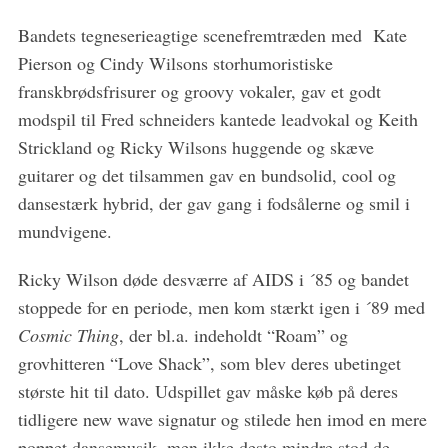
S
Bandets tegneserieagtige scenefremtræden med Kate
e
Pierson og Cindy Wilsons storhumoristiske
a
franskbrødsfrisurer og groovy vokaler, gav et godt
r
modspil til Fred schneiders kantede leadvokal og Keith
c
h
Strickland og Ricky Wilsons huggende og skæve
f
guitarer og det tilsammen gav en bundsolid, cool og
o
dansestærk hybrid, der gav gang i fodsålerne og smil i
r
mundvigene.
:
Ricky Wilson døde desværre af AIDS i ´85 og bandet
stoppede for en periode, men kom stærkt igen i ´89 med
Cosmic Thing
, der bl.a. indeholdt “Roam” og
grovhitteren “Love Shack”, som blev deres ubetinget
største hit til dato. Udspillet gav måske køb på deres
tidligere new wave signatur og stilede hen imod en mere
poppet dansemusik, men ikke desto mindre stod de