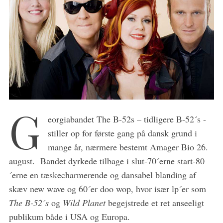
G
eorgiabandet The B-52s – tidligere B-52´s -
stiller op for første gang på dansk grund i
mange år, nærmere bestemt Amager Bio 26.
august. Bandet dyrkede tilbage i slut-70´erne start-80
´erne en tæskecharmerende og dansabel blanding af
skæv new wave og 60´er doo wop, hvor især lp´er som
The B-52´s
og
Wild Planet
begejstrede et ret anseeligt
publikum både i USA og Europa.