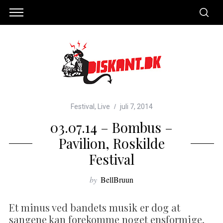
Festival
,
Live
juli 7, 2014
03.07.14 – Bombus –
Pavilion, Roskilde
Festival
by
BellBruun
Et minus ved bandets musik er dog at
sangene kan forekomme noget ensformige,