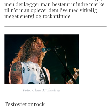
men det lægger man bestemt mindre mærke
til når man oplever dem live med virkelig
meget energi og rockattitude.
Foto: Claus Michaelsen
Testosteronrock
S
e