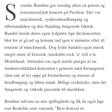
S
a
venske Bombus gav torsdag aften en potent og
r
testosteronfyldt koncert på Pavilion. Der var
c
marchmusik, synkronheadbanging og
h
råbemandekor og den blanding fungerede faktisk.
f
o
Bandet lavede deres egen lydprøve lige før koncerten,
r
blot for at gå ud og komme ind igen ti minutter efter til
:
tonerne af marchmusik. Dog lyder bandets egen musik
meget mere af klassisk, maskulin rock ’n’ roll a la
Motörhead. Attituden var også stærkt præget af en
fandenivoldskhed koncerten i gennem med forsangeren
(den ene af to) oppe på forstærkeren og masser af
headbanging og løben rundt. Billige rocktricks, men det
fungerede og virkede passende til musikken.
Bombus udviste en stor spilleglæde og fik da også lige
rost Roskilde som værende ”Best festival in