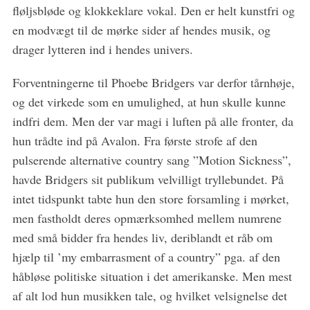
fløljsbløde og klokkeklare vokal. Den er helt kunstfri og
en modvægt til de mørke sider af hendes musik, og
drager lytteren ind i hendes univers.
Forventningerne til Phoebe Bridgers var derfor tårnhøje,
og det virkede som en umulighed, at hun skulle kunne
indfri dem. Men der var magi i luften på alle fronter, da
hun trådte ind på Avalon. Fra første strofe af den
S
pulserende alternative country sang ”Motion Sickness”,
e
havde Bridgers sit publikum velvilligt tryllebundet. På
a
r
intet tidspunkt tabte hun den store forsamling i mørket,
c
men fastholdt deres opmærksomhed mellem numrene
h
med små bidder fra hendes liv, deriblandt et råb om
f
hjælp til ’my embarrasment of a country” pga. af den
o
r
håbløse politiske situation i det amerikanske. Men mest
:
af alt lod hun musikken tale, og hvilket velsignelse det