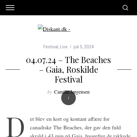
Festival
,
Live
juli 5, 2024
04.07.24 – The Beaches
– Gaia, Roskilde
Festival
by
Camilla Jørgensen
D
et blev en kort og kontant affære for
canadiske The Beaches, der gav den fuld
skrald i 43 min på Gaia, hvorefter de takkede