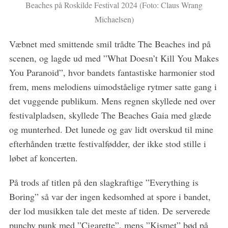
Beaches på Roskilde Festival 2024 (Foto: Claus Wrang
Michaelsen)
Væbnet med smittende smil trådte The Beaches ind på
scenen, og lagde ud med ”What Doesn’t Kill You Makes
You Paranoid”, hvor bandets fantastiske harmonier stod
S
frem, mens melodiens uimodståelige rytmer satte gang i
e
det vuggende publikum. Mens regnen skyllede ned over
a
r
festivalpladsen, skyllede The Beaches Gaia med glæde
c
og munterhed. Det lunede og gav lidt overskud til mine
h
efterhånden trætte festivalfødder, der ikke stod stille i
f
løbet af koncerten.
o
r
:
På trods af titlen på den slagkraftige ”Everything is
Boring” så var der ingen kedsomhed at spore i bandet,
der lod musikken tale det meste af tiden. De serverede
punchy punk med ”Cigarette”, mens ”Kismet” bød på