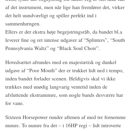
af det instrument, men når lige han fremfører det, virker
det helt uundværligt og spiller perfekt ind i
sammenhængen.
Ellers er der ekstra høje begejstringsråb, da bandet bl.a
leverer fine og ret intense udgaver af “Splinters”, “South
Pennsylvania Waltz” og “Black Soul Choir”.
Hovedsættet afrundes med en majestætisk og dunkel
udgave af “Poor Mouth” der er trukket lidt ned i tempo,
inden bandet forlader scenen. Heldigvis skal vi ikke
trækkes med unødig langvarig ventetid inden de
afsluttende ekstranumre, som nogle bands desværre har
for vane.
Sixteen Horsepower runder aftenen af med tre fornemme
numre. To numre fra det – i 16HP regi – lidt introverte