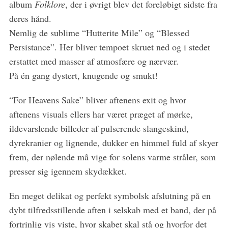
album
Folklore
, der i øvrigt blev det foreløbigt sidste fra
deres hånd.
Nemlig de sublime “Hutterite Mile” og “Blessed
Persistance”. Her bliver tempoet skruet ned og i stedet
erstattet med masser af atmosfære og nærvær.
På én gang dystert, knugende og smukt!
“For Heavens Sake” bliver aftenens exit og hvor
aftenens visuals ellers har været præget af mørke,
ildevarslende billeder af pulserende slangeskind,
dyrekranier og lignende, dukker en himmel fuld af skyer
frem, der nølende må vige for solens varme stråler, som
presser sig igennem skydækket.
En meget delikat og perfekt symbolsk afslutning på en
dybt tilfredsstillende aften i selskab med et band, der på
fortrinlig vis viste, hvor skabet skal stå og hvorfor det