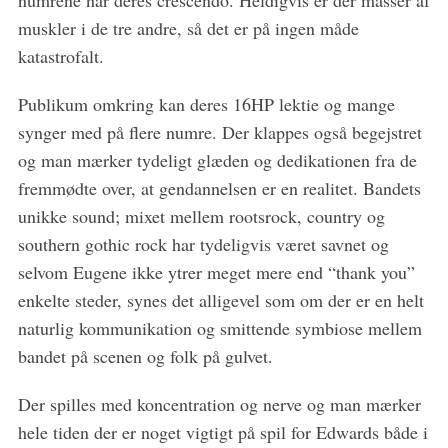
numrene når deres crescendo. Heldigvis er der masser af
muskler i de tre andre, så det er på ingen måde
katastrofalt.
Publikum omkring kan deres 16HP lektie og mange
synger med på flere numre. Der klappes også begejstret
og man mærker tydeligt glæden og dedikationen fra de
fremmødte over, at gendannelsen er en realitet. Bandets
unikke sound; mixet mellem rootsrock, country og
southern gothic rock har tydeligvis været savnet og
selvom Eugene ikke ytrer meget mere end “thank you”
enkelte steder, synes det alligevel som om der er en helt
naturlig kommunikation og smittende symbiose mellem
bandet på scenen og folk på gulvet.
S
Der spilles med koncentration og nerve og man mærker
e
hele tiden der er noget vigtigt på spil for Edwards både i
a