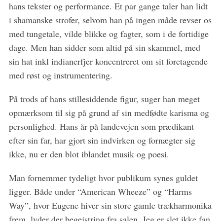
hans tekster og performance. Et par gange taler han lidt
r
c
i shamanske strofer, selvom han på ingen måde revser os
h
med tungetale, vilde blikke og fagter, som i de fortidige
f
dage. Men han sidder som altid på sin skammel, med
o
sin hat inkl indianerfjer koncentreret om sit foretagende
r
:
med røst og instrumentering.
På trods af hans stillesiddende figur, suger han meget
opmærksom til sig på grund af sin medfødte karisma og
personlighed. Hans år på landevejen som prædikant
efter sin far, har gjort sin indvirken og fornægter sig
ikke, nu er den blot iblandet musik og poesi.
Man fornemmer tydeligt hvor publikum synes guldet
ligger. Både under “American Wheeze” og “Harms
Way”, hvor Eugene hiver sin store gamle trækharmonika
frem, lyder der begejstring fra salen. Jeg er slet ikke fan