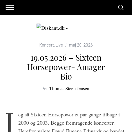
Koncert
,
Live
maj 20, 2026
19.05.2026 – Sixteen
Horsepower- Amager
Bio
by
Thomas Steen Jensen
J
eg så Sixteen Horsepower et par gange tilbage i
2000 og 2003. Begge fremragende koncerter.
Herefter valgte David Eugene Edwards og bandet