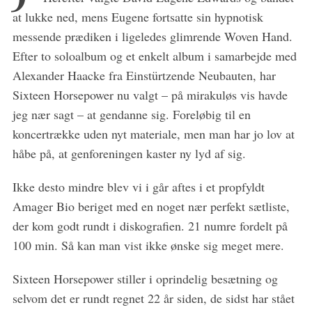
at lukke ned, mens Eugene fortsatte sin hypnotisk
messende prædiken i ligeledes glimrende Woven Hand.
Efter to soloalbum og et enkelt album i samarbejde med
Alexander Haacke fra Einstürtzende Neubauten, har
Sixteen Horsepower nu valgt – på mirakuløs vis havde
jeg nær sagt – at gendanne sig. Foreløbig til en
koncertrække uden nyt materiale, men man har jo lov at
håbe på, at genforeningen kaster ny lyd af sig.
Ikke desto mindre blev vi i går aftes i et propfyldt
Amager Bio beriget med en noget nær perfekt sætliste,
der kom godt rundt i diskografien. 21 numre fordelt på
100 min. Så kan man vist ikke ønske sig meget mere.
Sixteen Horsepower stiller i oprindelig besætning og
selvom det er rundt regnet 22 år siden, de sidst har stået