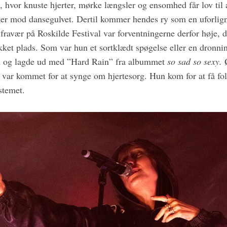
, hvor knuste hjerter, mørke længsler og ensomhed får lov ti
er mod dansegulvet. Dertil kommer hendes ry som en uforligne
fravær på Roskilde Festival var forventningerne derfor høje, 
kket plads. Som var hun et sortklædt spøgelse eller en dronni
n og lagde ud med ”Hard Rain” fra albummet
so sad so sexy.
e var kommet for at synge om hjertesorg. Hun kom for at få folk
stemet.