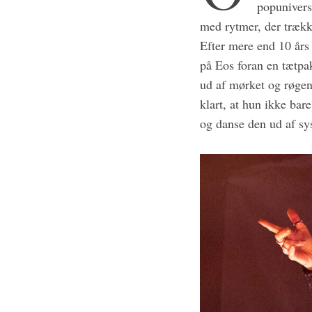
popunivers
med rytmer, der trækk
Efter mere end 10 års 
på Eos foran en tætpa
ud af mørket og røge
klart, at hun ikke bar
og danse den ud af sy
S
e
a
r
c