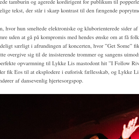
lede tamburin og agerede kordirigent for publikum til popperl
ige tekst, der står i skarp kontrast til den fængende poprytm
m, hvor hun smeltede elektroniske og kluborienterede sider a
e uden at gå på kompromis med hendes ønske om at få folk t
eligt særligt i afrundingen af koncerten, hvor ”Get Some” fik 
tte overgive sig til de insisterende trommer og sangens uimod
 perfekte opvarmning til Lykke Lis mastodont hit ”I Follow Ri
er fik Eos til at eksplodere i euforisk fællesskab, og Lykke Li 
andører af dansevenlig hjertesorgspop.