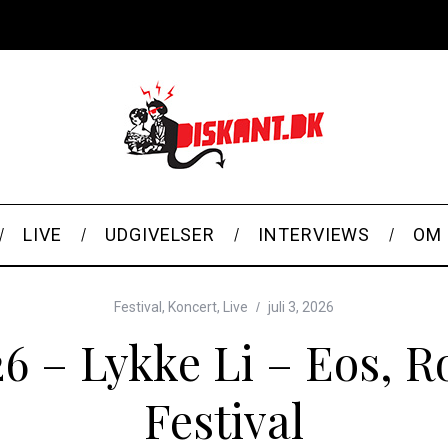
LIVE
UDGIVELSER
INTERVIEWS
OM 
Festival
,
Koncert
,
Live
juli 3, 2026
26 – Lykke Li – Eos, R
Festival