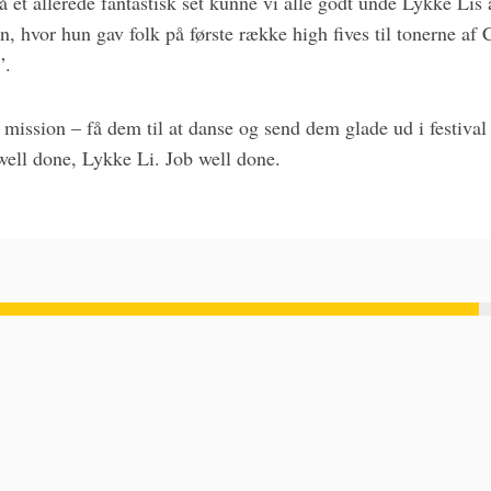
 et allerede fantastisk set kunne vi alle godt unde Lykke Lis 
 hvor hun gav folk på første række high fives til tonerne af 
”.
ssion – få dem til at danse og send dem glade ud i festival n
well done, Lykke Li. Job well done.