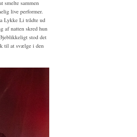
l at smelte sammen
lig live performer.
da Lykke Li trådte ud
ng af natten skred hun
Øjeblikkeligt stod det
 til at svælge i den