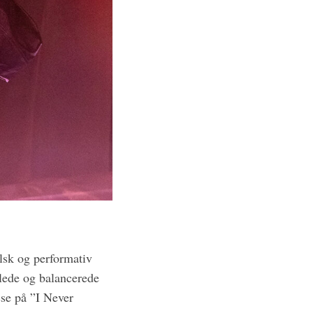
alsk og performativ
llede og balancerede
sse på ”I Never