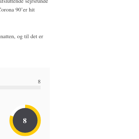
afsluttende sejrsrunde
Corona 90’er hit
atten, og til det er
8
8