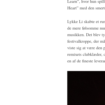
Learn”, hvor hun spil
Heart” med den smertel
Lykke Li skabte et ru
de mere følsomme numr
musikken. Det blev tyd
festivalkroppe, der må
viste sig at være den
remixets clubklæder, d
en af de fineste lever