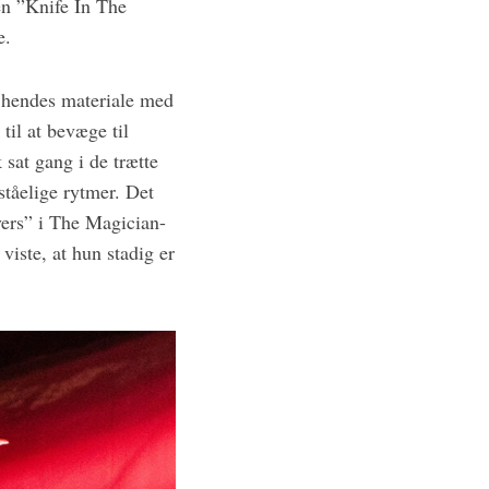
en ”Knife In The
e.
f hendes materiale med
il at bevæge til
sat gang i de trætte
ståelige rytmer. Det
vers” i The Magician-
viste, at hun stadig er