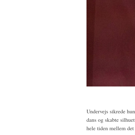
h
f
o
r
:
Undervejs sikrede hun 
dans og skabte silhuet
hele tiden mellem det 