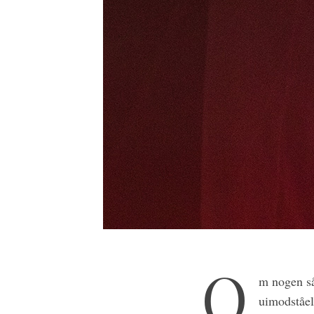
O
m nogen så
uimodståel