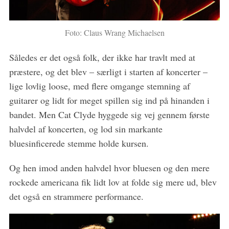
a
r
c
Foto: Claus Wrang Michaelsen
h
f
Således er det også folk, der ikke har travlt med at
o
r
præstere, og det blev – særligt i starten af koncerter –
:
lige lovlig loose, med flere omgange stemning af
guitarer og lidt for meget spillen sig ind på hinanden i
bandet. Men Cat Clyde hyggede sig vej gennem første
halvdel af koncerten, og lod sin markante
bluesinficerede stemme holde kursen.
Og hen imod anden halvdel hvor bluesen og den mere
rockede americana fik lidt lov at folde sig mere ud, blev
det også en strammere performance.