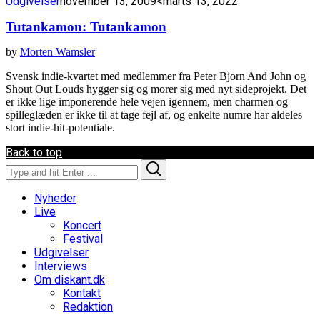
Udgivelser
november 13, 2009
<marts 13, 2022
Tutankamon: Tutankamon
by
Morten Wamsler
Svensk indie-kvartet med medlemmer fra Peter Bjorn And John og
Shout Out Louds hygger sig og morer sig med nyt sideprojekt. Det
er ikke lige imponerende hele vejen igennem, men charmen og
spilleglæden er ikke til at tage fejl af, og enkelte numre har aldeles
stort indie-hit-potentiale.
Back to top
Search
Search
for:
Nyheder
Live
Koncert
Festival
Udgivelser
Interviews
Om diskant.dk
Kontakt
Redaktion