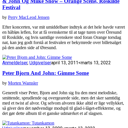
& John Og Miike Snow – Orange Scene, Roskilde
Festival
by
Perry MacLeod Jensen
Efter koncerten, var mit umiddelbare indtryk at det hele havde været
en håbløs leflen, for at få svenskerne til at tage turen over Öresund
til Roskilde, og hvis samtlige svenskere stod foran Orange torsdag
nat, kan jeg godt forstå at festivalen er bekymrede over billetsalget
på den anden side af Øresund.
Anmeldelser
,
Udgivelser
april 13, 2011
<marts 13, 2022
Peter Bjorn And John: Gimme Some
by
Morten Wamsler
Generelt viser Peter, Bjorn and John sig fra den mest melodiske,
smittende, sprudlende og overgearede side, men det sker samtidig
med et twist af alvor. Og selvom alvoren ikke altid er lige vellykket,
så giver den det nødvendige modspil til glad-i-låget-effekterne, og
det gør dette album til et ganske udmærket et af slagsen.