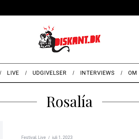
LIVE
UDGIVELSER
INTERVIEWS
OM 
Rosalía
Festival
,
Live
juli 1, 2023