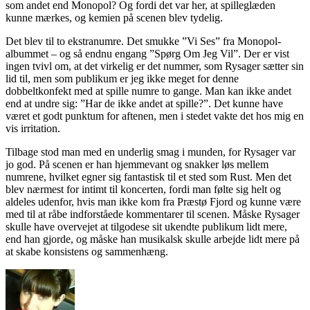
som andet end Monopol? Og fordi det var her, at spilleglæden
kunne mærkes, og kemien på scenen blev tydelig.
Det blev til to ekstranumre. Det smukke ”Vi Ses” fra Monopol-
albummet – og så endnu engang ”Spørg Om Jeg Vil”. Der er vist
ingen tvivl om, at det virkelig er det nummer, som Rysager sætter sin
lid til, men som publikum er jeg ikke meget for denne
dobbeltkonfekt med at spille numre to gange. Man kan ikke andet
end at undre sig: ”Har de ikke andet at spille?”. Det kunne have
været et godt punktum for aftenen, men i stedet vakte det hos mig en
vis irritation.
Tilbage stod man med en underlig smag i munden, for Rysager var
jo god. På scenen er han hjemmevant og snakker løs mellem
numrene, hvilket egner sig fantastisk til et sted som Rust. Men det
blev nærmest for intimt til koncerten, fordi man følte sig helt og
aldeles udenfor, hvis man ikke kom fra Præstø Fjord og kunne være
med til at råbe indforståede kommentarer til scenen. Måske Rysager
skulle have overvejet at tilgodese sit ukendte publikum lidt mere,
end han gjorde, og måske han musikalsk skulle arbejde lidt mere på
at skabe konsistens og sammenhæng.