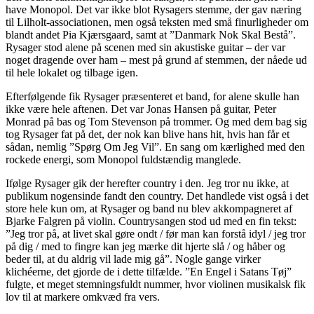
have Monopol. Det var ikke blot Rysagers stemme, der gav næring
til Lilholt-associationen, men også teksten med små finurligheder om
blandt andet Pia Kjærsgaard, samt at ”Danmark Nok Skal Bestå”.
Rysager stod alene på scenen med sin akustiske guitar – der var
noget dragende over ham – mest på grund af stemmen, der nåede ud
til hele lokalet og tilbage igen.
Efterfølgende fik Rysager præsenteret et band, for alene skulle han
ikke være hele aftenen. Det var Jonas Hansen på guitar, Peter
Monrad på bas og Tom Stevenson på trommer. Og med dem bag sig
tog Rysager fat på det, der nok kan blive hans hit, hvis han får et
sådan, nemlig ”Spørg Om Jeg Vil”. En sang om kærlighed med den
rockede energi, som Monopol fuldstændig manglede.
Ifølge Rysager gik der herefter country i den. Jeg tror nu ikke, at
publikum nogensinde fandt den country. Det handlede vist også i det
store hele kun om, at Rysager og band nu blev akkompagneret af
Bjarke Falgren på violin. Countrysangen stod ud med en fin tekst:
”Jeg tror på, at livet skal gøre ondt / før man kan forstå idyl / jeg tror
på dig / med to fingre kan jeg mærke dit hjerte slå / og håber og
beder til, at du aldrig vil lade mig gå”. Nogle gange virker
klichéerne, det gjorde de i dette tilfælde. ”En Engel i Satans Tøj”
fulgte, et meget stemningsfuldt nummer, hvor violinen musikalsk fik
lov til at markere omkvæd fra vers.