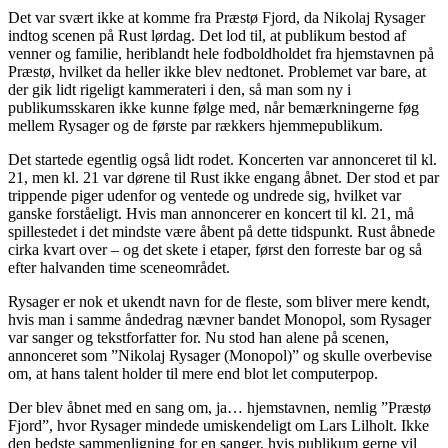
Det var svært ikke at komme fra Præstø Fjord, da Nikolaj Rysager
indtog scenen på Rust lørdag. Det lod til, at publikum bestod af
venner og familie, heriblandt hele fodboldholdet fra hjemstavnen på
Præstø, hvilket da heller ikke blev nedtonet. Problemet var bare, at
der gik lidt rigeligt kammerateri i den, så man som ny i
publikumsskaren ikke kunne følge med, når bemærkningerne føg
mellem Rysager og de første par rækkers hjemmepublikum.
Det startede egentlig også lidt rodet. Koncerten var annonceret til kl.
21, men kl. 21 var dørene til Rust ikke engang åbnet. Der stod et par
trippende piger udenfor og ventede og undrede sig, hvilket var
ganske forståeligt. Hvis man annoncerer en koncert til kl. 21, må
spillestedet i det mindste være åbent på dette tidspunkt. Rust åbnede
cirka kvart over – og det skete i etaper, først den forreste bar og så
efter halvanden time sceneområdet.
Rysager er nok et ukendt navn for de fleste, som bliver mere kendt,
hvis man i samme åndedrag nævner bandet Monopol, som Rysager
var sanger og tekstforfatter for. Nu stod han alene på scenen,
annonceret som ”Nikolaj Rysager (Monopol)” og skulle overbevise
om, at hans talent holder til mere end blot let computerpop.
Der blev åbnet med en sang om, ja… hjemstavnen, nemlig ”Præstø
Fjord”, hvor Rysager mindede umiskendeligt om Lars Lilholt. Ikke
den bedste sammenligning for en sanger, hvis publikum gerne vil