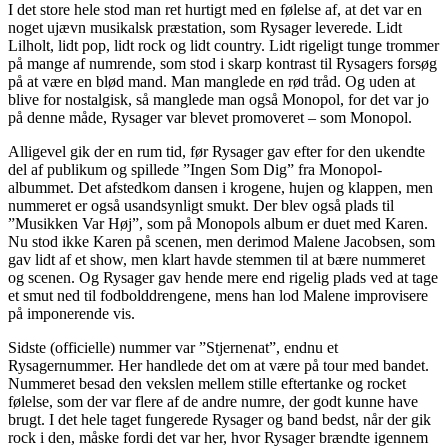
I det store hele stod man ret hurtigt med en følelse af, at det var en
noget ujævn musikalsk præstation, som Rysager leverede. Lidt
Lilholt, lidt pop, lidt rock og lidt country. Lidt rigeligt tunge trommer
på mange af numrende, som stod i skarp kontrast til Rysagers forsøg
på at være en blød mand. Man manglede en rød tråd. Og uden at
blive for nostalgisk, så manglede man også Monopol, for det var jo
på denne måde, Rysager var blevet promoveret – som Monopol.
Alligevel gik der en rum tid, før Rysager gav efter for den ukendte
del af publikum og spillede ”Ingen Som Dig” fra Monopol-
albummet. Det afstedkom dansen i krogene, hujen og klappen, men
nummeret er også usandsynligt smukt. Der blev også plads til
”Musikken Var Høj”, som på Monopols album er duet med Karen.
Nu stod ikke Karen på scenen, men derimod Malene Jacobsen, som
gav lidt af et show, men klart havde stemmen til at bære nummeret
og scenen. Og Rysager gav hende mere end rigelig plads ved at tage
et smut ned til fodbolddrengene, mens han lod Malene improvisere
på imponerende vis.
Sidste (officielle) nummer var ”Stjernenat”, endnu et
Rysagernummer. Her handlede det om at være på tour med bandet.
Nummeret besad den vekslen mellem stille eftertanke og rocket
følelse, som der var flere af de andre numre, der godt kunne have
brugt. I det hele taget fungerede Rysager og band bedst, når der gik
rock i den, måske fordi det var her, hvor Rysager brændte igennem