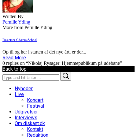
Written By
Pernille Yding
More from Pernille Yding
Roxette: Charm School
Op til og her i starten af det nye årti er der...
Read More
0 replies on “Nikolaj Rysager: Hjemmepublikum på udebane”
Back to top
Search
Search
for:
Nyheder
Live
Koncert
Festival
Udgivelser
Interviews
Om diskant.dk
Kontakt
Redaktion