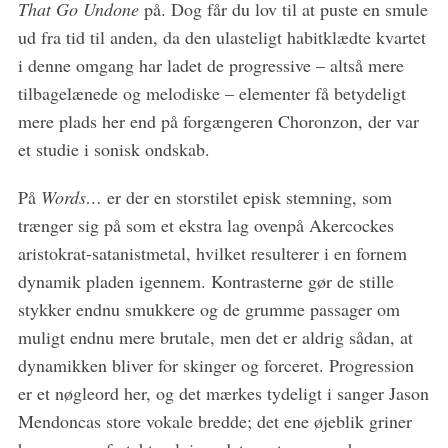
That Go Undone
på. Dog får du lov til at puste en smule
ud fra tid til anden, da den ulasteligt habitklædte kvartet
i denne omgang har ladet de progressive – altså mere
tilbagelænede og melodiske – elementer få betydeligt
mere plads her end på forgængeren Choronzon, der var
S
et studie i sonisk ondskab.
e
a
På
Words…
er der en storstilet episk stemning, som
r
trænger sig på som et ekstra lag ovenpå Akercockes
c
h
aristokrat-satanistmetal, hvilket resulterer i en fornem
f
dynamik pladen igennem. Kontrasterne gør de stille
o
stykker endnu smukkere og de grumme passager om
r
muligt endnu mere brutale, men det er aldrig sådan, at
:
dynamikken bliver for skinger og forceret. Progression
er et nøgleord her, og det mærkes tydeligt i sanger Jason
Mendoncas store vokale bredde; det ene øjeblik griner