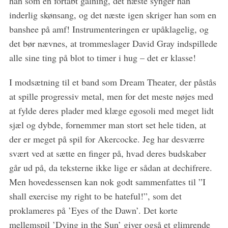
han som en fortabt galning, det næste synger han
inderlig skønsang, og det næste igen skriger han som en
banshee på amf! Instrumenteringen er upåklagelig, og
det bør nævnes, at trommeslager David Gray indspillede
alle sine ting på blot to timer i hug – det er klasse!
I modsætning til et band som Dream Theater, der påstås
at spille progressiv metal, men for det meste nøjes med
at fylde deres plader med klæge egosoli med meget lidt
sjæl og dybde, fornemmer man stort set hele tiden, at
der er meget på spil for Akercocke. Jeg har desværre
svært ved at sætte en finger på, hvad deres budskaber
går ud på, da teksterne ikke lige er sådan at dechifrere.
Men hovedessensen kan nok godt sammenfattes til ”I
shall exercise my right to be hateful!”, som det
proklameres på ’Eyes of the Dawn’. Det korte
mellemspil ’Dying in the Sun’ giver også et glimrende