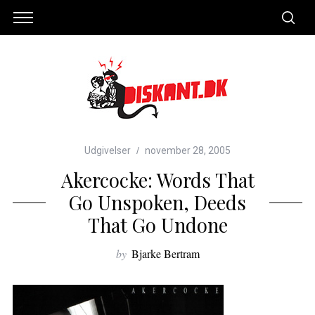
Udgivelser
november 28, 2005
Akercocke: Words That
Go Unspoken, Deeds
That Go Undone
by
Bjarke Bertram