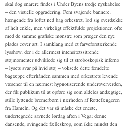
skal dog snarere findes i Under Byens tredje nyskabelse
– den visuelle opgradering. Fem svajende bannere,
hængende fra loftet ned bag orkestret, lod sig overdække
af helt enkle, men virkeligt effektfulde projektioner, ofte
med de samme grafiske mønstre som præger den nye
plades cover art. I samklang med et farveforstærkende
lysshow, der i de allermest intensitetssitrende
støjmomenter udviklede sig til et stroboskopisk inferno
– lysets svar på hvid støj – voksede dette femdelte
bagtæppe efterhånden sammen med orkestrets levende
væsener til en nærmest hypnotiserende underoververden,
der fik publikum til at opføre sig som aldeles andægtige,
stille lyttende bremerbørn i nærheden af Rottefængeren
fra Hameln. Og det var så måske det eneste,
undertegnede savnede lørdag aften i Vega; denne
dansende, svingende fælleskrop, som ikke mindst den