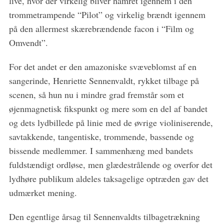
live, hvor der virkelig bliver hamret igennem i den
a
r
trommetrampende “Pilot” og virkelig brændt igennem
c
på den allermest skærebrændende facon i “Film og
h
Omvendt”.
f
o
For det andet er den amazoniske svæveblomst af en
r
:
sangerinde, Henriette Sennenvaldt, rykket tilbage på
scenen, så hun nu i mindre grad fremstår som et
øjenmagnetisk fikspunkt og mere som en del af bandet
og dets lydbillede på linie med de øvrige violiniserende,
savtakkende, tangentiske, trommende, bassende og
bissende medlemmer. I sammenhæng med bandets
fuldstændigt ordløse, men glædestrålende og overfor det
lydhøre publikum aldeles taksagelige optræden gav det
udmærket mening.
Den egentlige årsag til Sennenvaldts tilbagetrækning