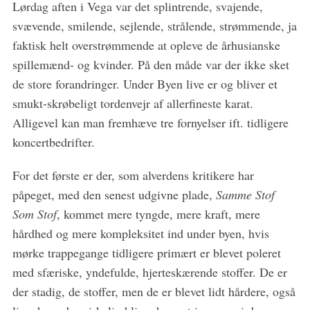
Lørdag aften i Vega var det splintrende, svajende,
svævende, smilende, sejlende, strålende, strømmende, ja
faktisk helt overstrømmende at opleve de århusianske
spillemænd- og kvinder. På den måde var der ikke sket
de store forandringer. Under Byen live er og bliver et
smukt-skrøbeligt tordenvejr af allerfineste karat.
Alligevel kan man fremhæve tre fornyelser ift. tidligere
koncertbedrifter.
For det første er der, som alverdens kritikere har
påpeget, med den senest udgivne plade,
Samme Stof
Som Stof
, kommet mere tyngde, mere kraft, mere
hårdhed og mere kompleksitet ind under byen, hvis
mørke trappegange tidligere primært er blevet poleret
med sfæriske, yndefulde, hjerteskærende stoffer. De er
S
der stadig, de stoffer, men de er blevet lidt hårdere, også
e