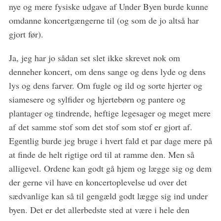
nye og mere fysiske udgave af Under Byen burde kunne
omdanne koncertgængerne til (og som de jo altså har
gjort før).
Ja, jeg har jo sådan set slet ikke skrevet nok om
denneher koncert, om dens sange og dens lyde og dens
lys og dens farver. Om fugle og ild og sorte hjerter og
siamesere og sylfider og hjertebørn og pantere og
plantager og tindrende, heftige legesager og meget mere
af det samme stof som det stof som stof er gjort af.
Egentlig burde jeg bruge i hvert fald et par dage mere på
at finde de helt rigtige ord til at ramme den. Men så
alligevel. Ordene kan godt gå hjem og lægge sig og dem
der gerne vil have en koncertoplevelse ud over det
sædvanlige kan så til gengæld godt lægge sig ind under
byen. Det er det allerbedste sted at være i hele den