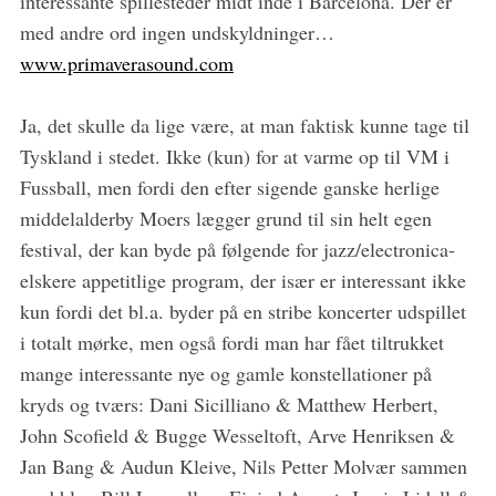
interessante spillesteder midt inde i Barcelona. Der er
:
med andre ord ingen undskyldninger…
www.primaverasound.com
Ja, det skulle da lige være, at man faktisk kunne tage til
Tyskland i stedet. Ikke (kun) for at varme op til VM i
Fussball, men fordi den efter sigende ganske herlige
middelalderby Moers lægger grund til sin helt egen
festival, der kan byde på følgende for jazz/electronica-
elskere appetitlige program, der især er interessant ikke
kun fordi det bl.a. byder på en stribe koncerter udspillet
i totalt mørke, men også fordi man har fået tiltrukket
mange interessante nye og gamle konstellationer på
kryds og tværs: Dani Sicilliano & Matthew Herbert,
John Scofield & Bugge Wesseltoft, Arve Henriksen &
Jan Bang & Audun Kleive, Nils Petter Molvær sammen