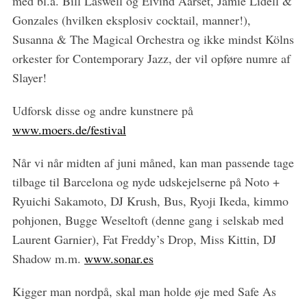
med bl.a. Bill Laswell og Eivind Aarset, Jamie Lidell &
Gonzales (hvilken eksplosiv cocktail, manner!),
Susanna & The Magical Orchestra og ikke mindst Kölns
orkester for Contemporary Jazz, der vil opføre numre af
Slayer!
Udforsk disse og andre kunstnere på
www.moers.de/festival
Når vi når midten af juni måned, kan man passende tage
tilbage til Barcelona og nyde udskejelserne på Noto +
Ryuichi Sakamoto, DJ Krush, Bus, Ryoji Ikeda, kimmo
pohjonen, Bugge Weseltoft (denne gang i selskab med
Laurent Garnier), Fat Freddy’s Drop, Miss Kittin, DJ
Shadow m.m.
www.sonar.es
Kigger man nordpå, skal man holde øje med Safe As