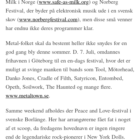
Milk i Norge (
www.safe-as-milk.org
) og Norberg
Festival, der byder på elektronisk musik ude i en svensk
skov (
www.norbergfestival.com
), men disse små venner
har endnu ikke deres programmer klar.
Metal-folket skal da bestemt heller ikke snydes for en
god gang bly denne sommer. D. 7. Juli, omdannes
frihavnen i Göteborg til en en-dags festival, hvor det er
muligt at svinge manken til bands som Tool, Mötorhead,
Danko Jones, Cradle of Filth, Satyricon, Entombed,
Opeth, Soilwork, The Haunted og mange flere.
www.metaltown.se
.
Samme weekend afholdes der Peace and Love-festival i
svenske Borlänge. Her har arrangørerne fået fat i noget
af et scoop, da fredagens hovednavn er ingen ringere
end de legendariske rock-pionerer i New York Dolls.