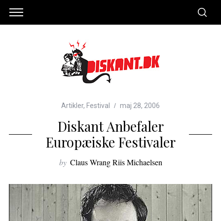
Artikler
,
Festival
maj 28, 2006
Diskant Anbefaler
Europæiske Festivaler
by
Claus Wrang Riis Michaelsen