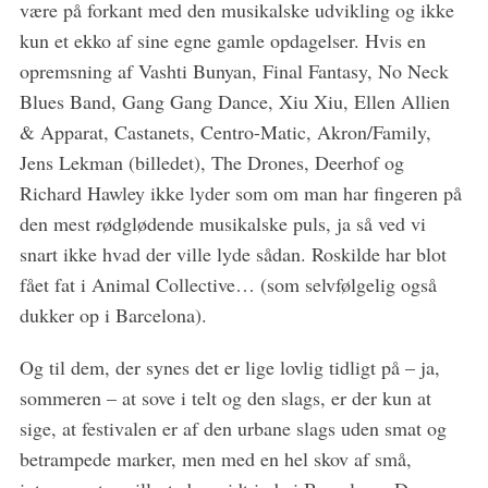
være på forkant med den musikalske udvikling og ikke
kun et ekko af sine egne gamle opdagelser. Hvis en
opremsning af Vashti Bunyan, Final Fantasy, No Neck
Blues Band, Gang Gang Dance, Xiu Xiu, Ellen Allien
& Apparat, Castanets, Centro-Matic, Akron/Family,
Jens Lekman (billedet), The Drones, Deerhof og
Richard Hawley ikke lyder som om man har fingeren på
den mest rødglødende musikalske puls, ja så ved vi
snart ikke hvad der ville lyde sådan. Roskilde har blot
fået fat i Animal Collective… (som selvfølgelig også
S
e
dukker op i Barcelona).
a
r
Og til dem, der synes det er lige lovlig tidligt på – ja,
c
sommeren – at sove i telt og den slags, er der kun at
h
sige, at festivalen er af den urbane slags uden smat og
f
o
betrampede marker, men med en hel skov af små,
r