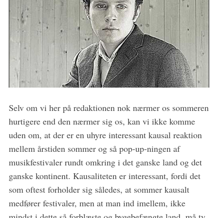
Selv om vi her på redaktionen nok nærmer os sommeren
hurtigere end den nærmer sig os, kan vi ikke komme
uden om, at der er en uhyre interessant kausal reaktion
mellem årstiden sommer og så pop-up-ningen af
musikfestivaler rundt omkring i det ganske land og det
ganske kontinent. Kausaliteten er interessant, fordi det
som oftest forholder sig således, at sommer kausalt
medfører festivaler, men at man ind imellem, ikke
mindst i dette så forblæste og bygebefængte land, må ty