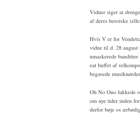
Vidner siger at drenge
af deres heroiske (ell
Hvis V er for Vendett
vidne til d. 28 augus
umaskerede banditter 
eat buffet af velkompo
begavede musiknørder 
Oh No Ono lukkede og
om nye tider inden fo
derfor bøje os ærbødig