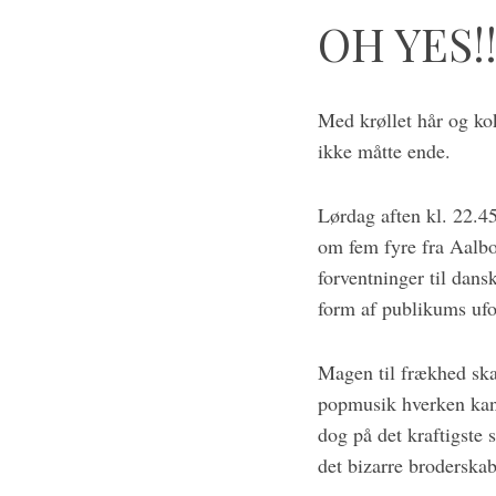
OH YES!
Med krøllet hår og ko
ikke måtte ende.
Lørdag aften kl. 22.45
om fem fyre fra Aalbo
forventninger til dans
form af publikums uf
Magen til frækhed skal
popmusik hverken kan 
dog på det kraftigste
det bizarre broderska