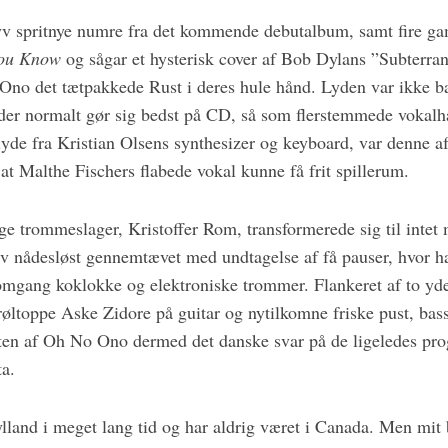
v spritnye numre fra det kommende debutalbum, samt fire ga
ou Know
og sågar et hysterisk cover af Bob Dylans ”Subterr
no det tætpakkede Rust i deres hule hånd. Lyden var ikke b
der normalt gør sig bedst på CD, så som flerstemmede vokalh
lyde fra Kristian Olsens synthesizer og keyboard, var denne af
 at Malthe Fischers flabede vokal kunne få frit spillerum.
ige trommeslager, Kristoffer Rom, transformerede sig til inte
v nådesløst gennemtævet med undtagelse af få pauser, hvor han
 omgang koklokke og elektroniske trommer. Flankeret af to yde
ltoppe Aske Zidore på guitar og nytilkomne friske pust, bass
ten af Oh No Ono dermed det danske svar på de ligeledes pro
ta.
ylland i meget lang tid og har aldrig været i Canada. Men mit b