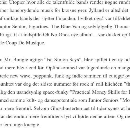
ens: Utopier hvor alle de talentfulde bands render nøgne rund
aber banebrydende musik for kræsne ører. Jylland er altså det 
af unikke bands der støtter hinanden, hvilket også var tilfælde
nior Senior, Figurines, The Blue Van og selvfølgelig Thomas
brugt til at indspille Oh No Onos nye album – var dukket op f
de Coup De Musique.
n Mr. Bungle-agtige ”Fat Simon Says”, blev spillet i en ny ud
d mere bizar end før. Opfindsomhed var ingenlunde en mange
ede new wave, poppunk, funk og indie sammen til et ægte ove
nktet var dog det sidste nummer før rock n’ roll klichéen ”th
ig den usandsynlig space-funky ”Practical Money Skills for L
 med samme kult- og dansepotentiale som Junior Seniors ”Mo
u mere fremtid. Selvom Ghostbustertemaet til tider synes at 
 var det endnu mere fremtidens lyd vi hørte denne aften. Og d
de fem unge knægte.