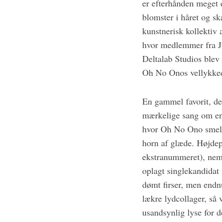
er efterhånden meget 
blomster i håret og sk
kunstnerisk kollektiv 
hvor medlemmer fra Ju
Deltalab Studios blev 
Oh No Onos vellykke
En gammel favorit, de
mærkelige sang om en
hvor Oh No Ono smelt
horn af glæde. Højdepu
ekstranummeret), neml
oplagt singlekandidat
dømt firser, men endn
lækre lydcollager, så
usandsynlig lyse for 