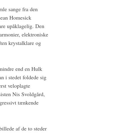
mle sange fra den
anean Homesick
are upåklagelig. Den
armonier, elektroniske
ten krystalklare og
t mindre end en Hulk
 i stedet foldede sig
rst veloplagte
isten Nis Svoldgård,
gressivt tænkende
illede af de to steder