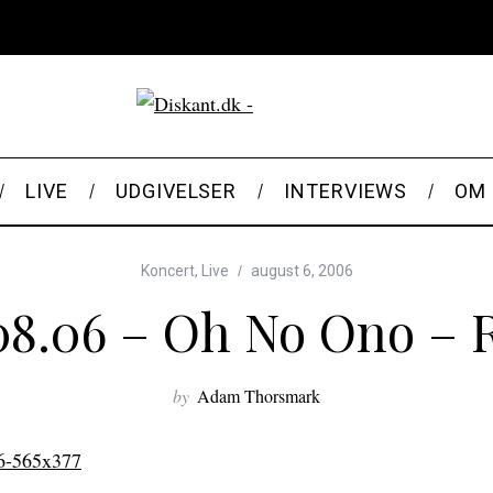
LIVE
UDGIVELSER
INTERVIEWS
OM 
Koncert
,
Live
august 6, 2006
08.06 – Oh No Ono – 
by
Adam Thorsmark