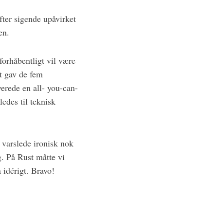
fter sigende upåvirket
en.
forhåbentligt vil være
t gav de fem
erede en all- you-can-
edes til teknisk
varslede ironisk nok
. På Rust måtte vi
 idérigt. Bravo!