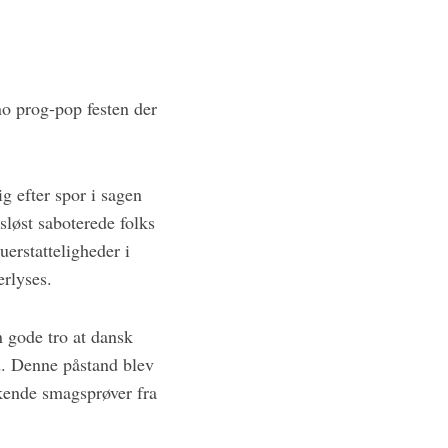
o prog-pop festen der
ig efter spor i sagen
løst saboterede folks
erstatteligheder i
rlyses.
n gode tro at dansk
d. Denne påstand blev
kkende smagsprøver fra