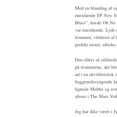
Med en blanding af sy
enestående EP
Now Y
Blues”, havde Oh No O
var enestående. Lyde 
trommer, vildniset af 
perfekt mixet, således
S
e
Den ellers så stilfærd
a
r
på trommerne, der ble
c
ud i en ekvilibristisk
h
baggrundssyngende krø
f
lignede Malthe og res
o
r
afroer i The Mars Vol
:
Jeg har ikke været i J