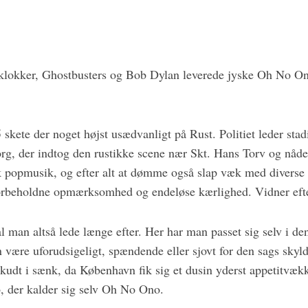
!
klokker, Ghostbusters og Bob Dylan leverede jyske Oh No On
 skete der noget højst usædvanligt på Rust. Politiet leder stad
rg, der indtog den rustikke scene nær Skt. Hans Torv og nådes
k popmusik, og efter alt at dømme også slap væk med diverse u
orbeholdne opmærksomhed og endeløse kærlighed. Vidner efte
 man altså lede længe efter. Her har man passet sig selv i de
være uforudsigeligt, spændende eller sjovt for den sags skyl
 skudt i sænk, da København fik sig et dusin yderst appetitvæ
b, der kalder sig selv Oh No Ono.