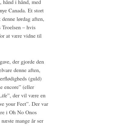
t, hånd i hånd, med
nye Canada. Et stort
t denne lørdag aften,
 Troelsen – hvis
or at være vidne til
gave, der gjorde den
lvare denne aften,
rflødigheds (guld)
e encore” (eller
ife”, der vil være en
ve your Feet”. Der var
lure i Oh No Onos
e næste mange år ser