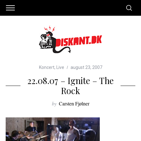
Koncert
,
Live
august 23, 2007
22.08.07 – Ignite – The
Rock
by
Carsten Fjølner