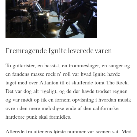
Fremragende Ignite leverede varen
To guitarister, en bassist, en trommeslager, en sanger og
en fandens masse rock n’ roll var hvad Ignite havde
taget med over Atlanten til et skuffende tomt The Rock.
Det var dog alt rigeligt, og de der havde trodset regnen
og var mødt op fik en fornem opvisning i hvordan musik
ovre i den mere melodiøse ende af den californiske
S
hardcore punk skal formidles.
e
a
Allerede fra aftenens første nummer var scenen sat. Med
r