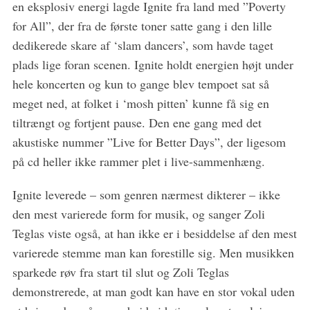
en eksplosiv energi lagde Ignite fra land med ”Poverty
c
h
for All”, der fra de første toner satte gang i den lille
f
dedikerede skare af ‘slam dancers’, som havde taget
o
plads lige foran scenen. Ignite holdt energien højt under
r
hele koncerten og kun to gange blev tempoet sat så
:
meget ned, at folket i ‘mosh pitten’ kunne få sig en
tiltrængt og fortjent pause. Den ene gang med det
akustiske nummer ”Live for Better Days”, der ligesom
på cd heller ikke rammer plet i live-sammenhæng.
Ignite leverede – som genren nærmest dikterer – ikke
den mest varierede form for musik, og sanger Zoli
Teglas viste også, at han ikke er i besiddelse af den mest
varierede stemme man kan forestille sig. Men musikken
sparkede røv fra start til slut og Zoli Teglas
demonstrerede, at man godt kan have en stor vokal uden