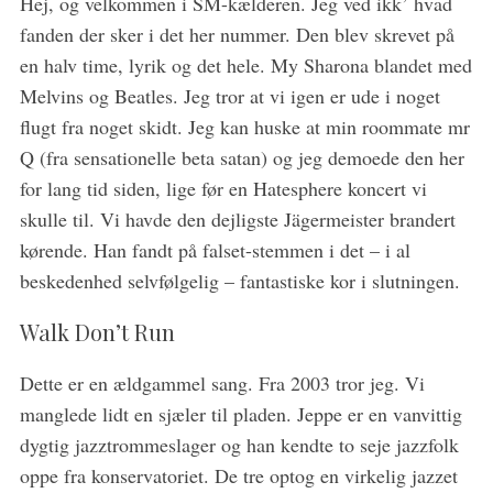
Hej, og velkommen i SM-kælderen. Jeg ved ikk’ hvad
fanden der sker i det her nummer. Den blev skrevet på
en halv time, lyrik og det hele. My Sharona blandet med
Melvins og Beatles. Jeg tror at vi igen er ude i noget
flugt fra noget skidt. Jeg kan huske at min roommate mr
Q (fra sensationelle beta satan) og jeg demoede den her
for lang tid siden, lige før en Hatesphere koncert vi
skulle til. Vi havde den dejligste Jägermeister brandert
kørende. Han fandt på falset-stemmen i det – i al
beskedenhed selvfølgelig – fantastiske kor i slutningen.
Walk Don’t Run
Dette er en ældgammel sang. Fra 2003 tror jeg. Vi
manglede lidt en sjæler til pladen. Jeppe er en vanvittig
dygtig jazztrommeslager og han kendte to seje jazzfolk
oppe fra konservatoriet. De tre optog en virkelig jazzet