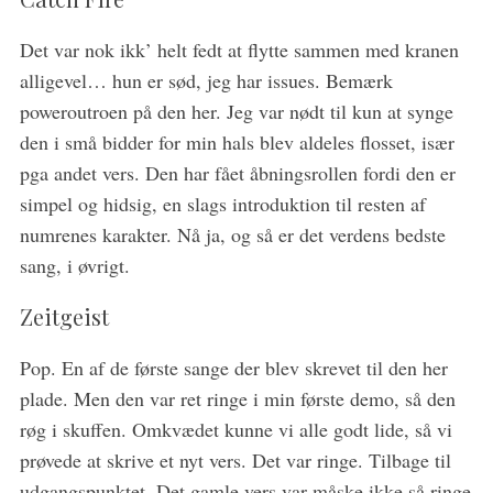
Det var nok ikk’ helt fedt at flytte sammen med kranen
alligevel… hun er sød, jeg har issues. Bemærk
poweroutroen på den her. Jeg var nødt til kun at synge
den i små bidder for min hals blev aldeles flosset, især
pga andet vers. Den har fået åbningsrollen fordi den er
simpel og hidsig, en slags introduktion til resten af
numrenes karakter. Nå ja, og så er det verdens bedste
sang, i øvrigt.
Zeitgeist
Pop. En af de første sange der blev skrevet til den her
plade. Men den var ret ringe i min første demo, så den
røg i skuffen. Omkvædet kunne vi alle godt lide, så vi
prøvede at skrive et nyt vers. Det var ringe. Tilbage til
udgangspunktet. Det gamle vers var måske ikke så ringe