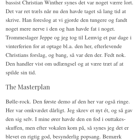
bassist Christian Winther synes det var noget værre lort.
Det var ret træls når nu den havde taget så lang tid at
skrive. Han foreslog at vi gjorde den tungere og fandt
noget mere nerve i den og han havde fat i noget.
Trommeslager Jeppe og jeg tog til Lemvig et par dage i
vinterferien for at optage bl.a. den her, efterlevende
S
Christians forslag, og bang, så var den der. Fedt nok.
e
Den handler vist om udlængsel og at være træt af at
a
spilde sin tid.
r
c
The Masterplan
h
f
Bølle-rock. Den første demo af den her var også ringe.
o
Her var omkvædet dårligt. Jeg skrev et nyt ét, og så gav
r
:
den sig selv. I mine ører havde den en fod i outtakes-
skuffen, men efter vokalen kom på, så synes jeg det er
blevet en rigtig god, besynderlig popsang. Bemærk