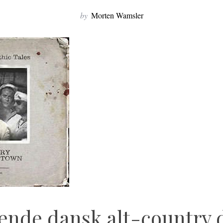
by
Morten Wamsler
nde dansk alt-country 