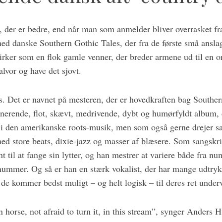
 der er bedre, end når man som anmelder bliver overrasket fra
ed danske Southern Gothic Tales, der fra de første små ansl
rker som en flok gamle venner, der breder armene ud til en 
e alvor og have det sjovt.
. Det er navnet på mesteren, der er hovedkraften bag Souther
inerende, flot, skævt, medrivende, dybt og humørfyldt album,
r i den amerikanske roots-musik, men som også gerne drejer sa
med store beats, dixie-jazz og masser af blæsere. Som sangskr
 til at fange sin lytter, og han mestrer at variere både fra 
 nummer. Og så er han en stærk vokalist, der har mange udtryk 
de kommer bedst muligt – og helt logisk – til deres ret underv
horse, not afraid to turn it, in this stream”, synger Anders 