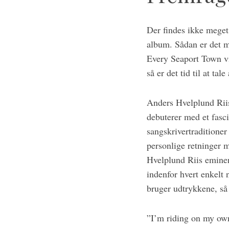
S
e
a
Der findes ikke meget,
r
album. Sådan er det m
c
Every Seaport Town vi
h
så er det tid til at tal
f
o
r
Anders Hvelplund Riis
:
debuterer med et fasc
sangskrivertraditione
personlige retninger 
Hvelplund Riis eminent
indenfor hvert enkelt
bruger udtrykkene, så 
”I’m riding on my own 