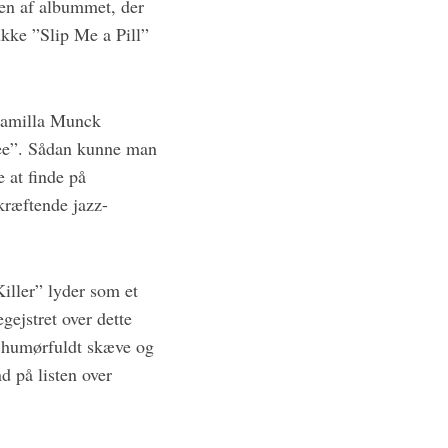
en af albummet, der
ukke ”Slip Me a Pill”
 Camilla Munck
ree”. Sådan kunne man
 at finde på
kræftende jazz-
ller” lyder som et
egejstret over dette
t humørfuldt skæve og
d på listen over