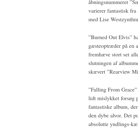
åbningsnummeret ”Sma
varierer fantastisk fr
med Lise Westzynthiu
”Burned Out Elvis” ha
gæsteoptræder på en a
fremhæve stort set al
slutningen af albumme
skævert ”Rearview Mir
”Falling From Grace”
lidt mislykket forsøg p
fantastiske album, de
den dybe alvor. Det pu
absolutte yndlings-kæ