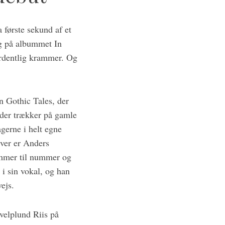
 første sekund af et
ag på albummet In
ordentlig krammer. Og
n Gothic Tales, der
 der trækker på gamle
gerne i helt egne
iver er Anders
nummer til nummer og
i sin vokal, og han
ejs.
Hvelplund Riis på