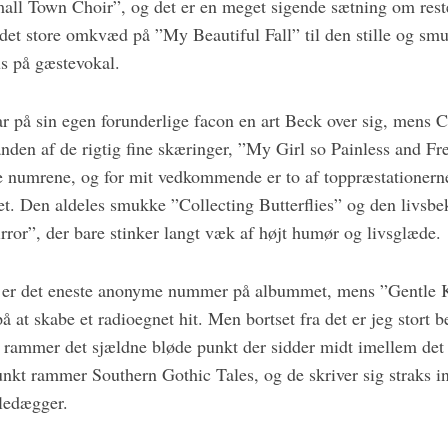
ll Town Choir”, og det er en meget sigende sætning om rest
a det store omkvæd på ”My Beautiful Fall” til den stille og sm
s på gæstevokal.
r på sin egen forunderlige facon en art Beck over sig, mens
nden af de rigtig fine skæringer, ”My Girl so Painless and F
le numrene, og for mit vedkommende er to af toppræstationerne
t. Den aldeles smukke ”Collecting Butterflies” og den livsbe
ror”, der bare stinker langt væk af højt humør og livsglæde.
 er det eneste anonyme nummer på albummet, mens ”Gentle Ki
å at skabe et radioegnet hit. Men bortset fra det er jeg stort b
r rammer det sjældne bløde punkt der sidder midt imellem de
nkt rammer Southern Gothic Tales, og de skriver sig straks in
ledægger.