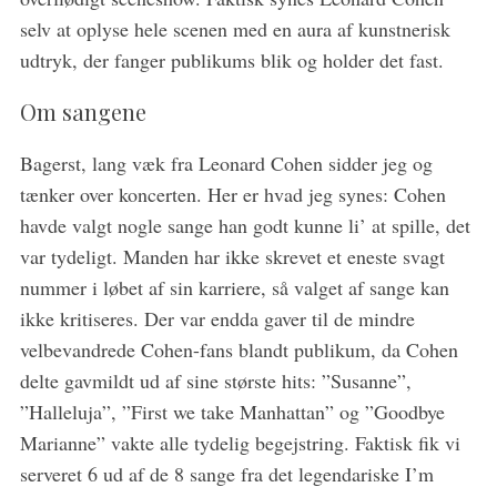
selv at oplyse hele scenen med en aura af kunstnerisk
udtryk, der fanger publikums blik og holder det fast.
Om sangene
S
e
Bagerst, lang væk fra Leonard Cohen sidder jeg og
a
tænker over koncerten. Her er hvad jeg synes: Cohen
r
havde valgt nogle sange han godt kunne li’ at spille, det
c
h
var tydeligt. Manden har ikke skrevet et eneste svagt
f
nummer i løbet af sin karriere, så valget af sange kan
o
ikke kritiseres. Der var endda gaver til de mindre
r
velbevandrede Cohen-fans blandt publikum, da Cohen
:
delte gavmildt ud af sine største hits: ”Susanne”,
”Halleluja”, ”First we take Manhattan” og ”Goodbye
Marianne” vakte alle tydelig begejstring. Faktisk fik vi
serveret 6 ud af de 8 sange fra det legendariske I’m