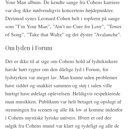
Your Man album. De kendte sange fra Cohens karriere
var dog ikke nødvendigvis koncertens højdepunkter.
Derimod synes Leonard Cohen helt i topform på sange
som ”I’m Your Man”, ”Ain’t no Cure for Love”, ”Tower
of Song”, ”Take that Waltz” og det dystre ”Avalanche”.
Om lyden i Forum
Det er ikke til at sige om Cohens hold af lydteknikere
havde hørt rygter om den dårlige lyd i Forum, for
lydstyrken var meget lav. Man kunne uden problemer
have siddet og snakket sammen og støj i salen ville
hurtigt have ødelagt oplevelsen. Heldigvis respekterede
man musikken. Publikum var helt betaget og opslugt af
stemningen fra scenen og alle fik lov at komme indenfor
i Cohens mystiske lyriske univers. Hvert et ord der
udgik fra Cohens mund var klart og tydeligt og alle de