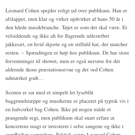
Leonard Cohen spejder roligt ud over publikum. Han er
afslappet, men klar og virker upåvirket af hans 50 år i
den hårde musikbranche. Tøjet er som det skal være. Et
velsiddende og ikke alt for flagrende nålestribet
jakkesæt, en hvid skjorte og en stilfuld hat, der matcher
resten. – Spændingen er højt hos publikum. De har store
forventninger til showet, men er også nervøse for det
aldrende ikons præstationsevne og det ved Cohen
udmærket godt…
Scenen er sat med et simpelt let lyseblåt
baggrundstæppe og musikerne er placeret på typisk vis i
en halvcirkel bag Cohen. Ikke på nogen måde et
prangende regi, men publikum skal snart erfare at
koncertens magi er investeret i selve sangene og ikke i
overflødigt sceneshow. Faktisk synes Leonard Cohen