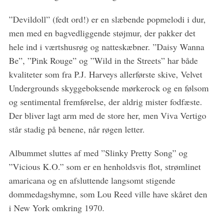
”Devildoll” (fedt ord!) er en slæbende popmelodi i dur,
men med en bagvedliggende støjmur, der pakker det
hele ind i værtshusrøg og natteskæbner. ”Daisy Wanna
Be”, ”Pink Rouge” og ”Wild in the Streets” har både
kvaliteter som fra P.J. Harveys allerførste skive, Velvet
Undergrounds skyggeboksende mørkerock og en følsom
og sentimental fremførelse, der aldrig mister fodfæste.
Der bliver lagt arm med de store her, men Viva Vertigo
står stadig på benene, når røgen letter.
Albummet sluttes af med ”Slinky Pretty Song” og
”Vicious K.O.” som er en henholdsvis flot, strømlinet
amaricana og en afsluttende langsomt stigende
dommedagshymne, som Lou Reed ville have skåret den
i New York omkring 1970.