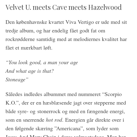
Velvet U. meets Cave meets Hazelwood
Den københavnske kvartet Viva Vertigo er ude med sit
tredje album, og har endelig fået godt fat om
rockrødderne samtidig med at melodiernes kvalitet har
fået et mærkbart løft.
“You look good, a man your age
S
And what age is that?
e
Stoneage”
a
r
Således indledes albummet med nummeret “Scorpio
c
K.O.”, der er en hæsblæsende jagt over stepperne med
h
f
både syre- og stonerrock og med en fængende energi,
o
som en snerrende
hot rod
. Energien går direkte over i
r
den følgende skæring ”Americana”, som lyder som
:
Jesus And Mary Chain i deres velmagtsdage. Man har