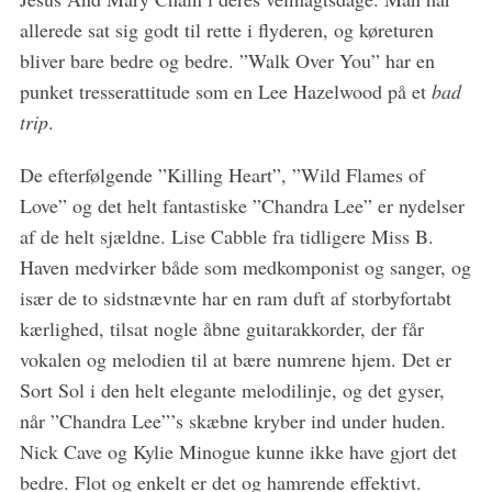
allerede sat sig godt til rette i flyderen, og køreturen
bliver bare bedre og bedre. ”Walk Over You” har en
punket tresserattitude som en Lee Hazelwood på et
bad
trip
.
De efterfølgende ”Killing Heart”, ”Wild Flames of
Love” og det helt fantastiske ”Chandra Lee” er nydelser
af de helt sjældne. Lise Cabble fra tidligere Miss B.
Haven medvirker både som medkomponist og sanger, og
især de to sidstnævnte har en ram duft af storbyfortabt
kærlighed, tilsat nogle åbne guitarakkorder, der får
vokalen og melodien til at bære numrene hjem. Det er
Sort Sol i den helt elegante melodilinje, og det gyser,
når ”Chandra Lee”’s skæbne kryber ind under huden.
Nick Cave og Kylie Minogue kunne ikke have gjort det
bedre. Flot og enkelt er det og hamrende effektivt.