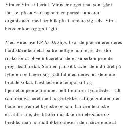
Vira er Virus i flertal. Virus er noget dna, som går i
flæsket på en vært og som en parasit inficerer
organismen, med henblik på at kopiere sig selv. Virus
S
betyder kort og godt ’gift’.
e
a
Med Viras nye EP
Re-Design
, hvor de præsenterer deres
r
c
hårdtslående metal på tre heftige numre, er der stor
h
risiko for at blive inficeret af deres superkompetente
f
prog-deathmetal. Som en parasit kravler de ind i øret på
o
lytteren og hæger sig godt fat med deres insisterende
r
:
brutale vokal, hæsblæsende temposkift og
hjernetampende trommer helt fremme i lydbilledet – alt
sammen garneret med nogle tykke, saftige guitarer, der
både mestrer det kyniske og som har den tekniske
ekvilibrisme, der tilføjer musikken en elegance og
bredde, man normalt ikke oplever i den hårde ende af