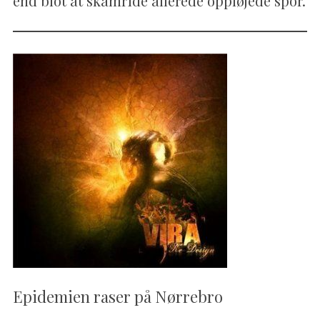
end blot at skamride allerede oppløjede spor.
Epidemien raser på Nørrebro