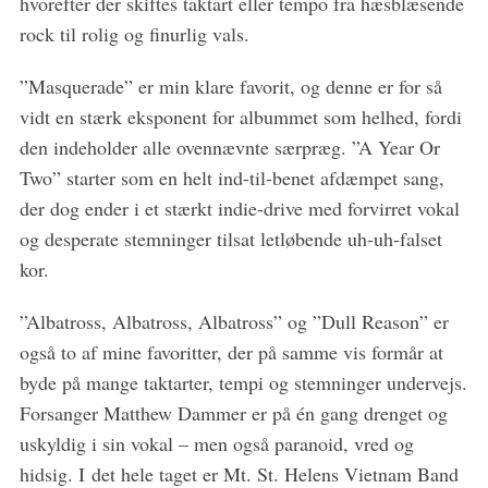
hvorefter der skiftes taktart eller tempo fra hæsblæsende
rock til rolig og finurlig vals.
”Masquerade” er min klare favorit, og denne er for så
vidt en stærk eksponent for albummet som helhed, fordi
den indeholder alle ovennævnte særpræg. ”A Year Or
Two” starter som en helt ind-til-benet afdæmpet sang,
der dog ender i et stærkt indie-drive med forvirret vokal
og desperate stemninger tilsat letløbende uh-uh-falset
kor.
”Albatross, Albatross, Albatross” og ”Dull Reason” er
også to af mine favoritter, der på samme vis formår at
byde på mange taktarter, tempi og stemninger undervejs.
Forsanger Matthew Dammer er på én gang drenget og
uskyldig i sin vokal – men også paranoid, vred og
hidsig. I det hele taget er Mt. St. Helens Vietnam Band