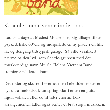
Skramlet medrivende indie-rock
S
Lad os antage at Modest Mouse sneg sig tilbage til de
e
psykedeliske 60’ere og indspillede en ny plade i en lille
a
r
fix og dengang tidstypisk garage. Så ville vi sikkert
c
nærme os den lyd, som Seattle-gruppen med det
h
mærkværdige navn Mt. St. Helens Vietnam Band
f
fremfører på dette album.
o
r
:
Det roder og skurrer i ørerne, men hele tiden er der et
nyt ultra-melodisk krumspring klar i enten en guitar-
figur, vokalen eller de til tider enorme kor-
arrangementer. Eller også venter et brat stop i musikken,