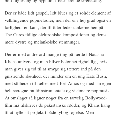
blid fuglesang og hypnotisk besnærende sirenesang.
Der er både lidt gospel, lidt blues og et solidt element af
velklingende popmelodier, men der er i høj grad også en
farlighed, en kant, der til tider leder tankerne hen på
The Cures tidlige elektroniske kompositioner og deres
mere dystre og melankolske stemninger.
Der er med andre ord mange ting på færde i Natasha
Khans univers, og man bliver belønnet righoldigt, hvis
man giver sig tid til at smyge sig tættere ind på den
gnistrende skønhed, der minder om en ung Kate Bush,
med stilheden til fælles med Tori Amos og med sin egen
helt særegne multiinstrumentale og visionære popmusik.
At omslaget så ligner noget fra en tarvelig Bollywood-
film må tilskrives de pakistanske rødder, og Khans hang
til at hylle sit projekt i både tyl og røgelse. Men