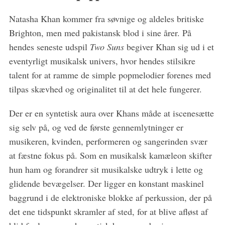
S
Natasha Khan kommer fra søvnige og aldeles britiske
e
Brighton, men med pakistansk blod i sine årer. På
a
hendes seneste udspil
Two Suns
begiver Khan sig ud i et
r
eventyrligt musikalsk univers, hvor hendes stilsikre
c
h
talent for at ramme de simple popmelodier forenes med
f
tilpas skævhed og originalitet til at det hele fungerer.
o
r
Der er en syntetisk aura over Khans måde at iscenesætte
:
sig selv på, og ved de første gennemlytninger er
musikeren, kvinden, performeren og sangerinden svær
at fæstne fokus på. Som en musikalsk kamæleon skifter
hun ham og forandrer sit musikalske udtryk i lette og
glidende bevægelser. Der ligger en konstant maskinel
baggrund i de elektroniske blokke af perkussion, der på
det ene tidspunkt skramler af sted, for at blive afløst af