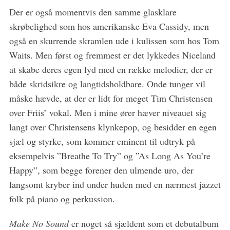
Der er også momentvis den samme glasklare
skrøbelighed som hos amerikanske Eva Cassidy, men
også en skurrende skramlen ude i kulissen som hos Tom
Waits. Men først og fremmest er det lykkedes Niceland
at skabe deres egen lyd med en række melodier, der er
både skridsikre og langtidsholdbare. Onde tunger vil
måske hævde, at der er lidt for meget Tim Christensen
over Friis’ vokal. Men i mine ører hæver niveauet sig
langt over Christensens klynkepop, og besidder en egen
sjæl og styrke, som kommer eminent til udtryk på
eksempelvis ”Breathe To Try” og ”As Long As You’re
Happy”, som begge forener den ulmende uro, der
langsomt kryber ind under huden med en nærmest jazzet
folk på piano og perkussion.
Make No Sound
er noget så sjældent som et debutalbum