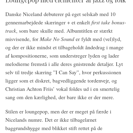
Danske Niceland debuterer på eget selskab med 10
gennemarbejdede skæringer + et enkelt
first take bonus-
track
, som bare skulle med. Albumtitlen er stærkt
misvisende, for
Make No Sound
er fyldt med (vel)lyd,
og der er ikke mindst et tilbageholdt åndedrag i mange
af kompositionerne, som understreger lyden og lader
melodierne fremstå i alle deres gnistrende detaljer. Lyt
selv til tredje skæring ”I Can Say”, hvor perkussionen
ligger som et diskret, bagvedliggende tordenvejr, og
Christian Achton Friis’ vokal foldes ud i en smertelig
sang om den kærlighed, der bare ikke er der mere.
S
e
Stilen er loungepop, men der er meget på færde i
a
Nicelands numre. Det er ikke tilbagelænet
r
baggrundshygge med blikket stift rettet på de
c