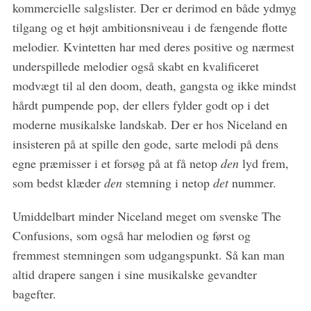
kommercielle salgslister. Der er derimod en både ydmyg
h
f
tilgang og et højt ambitionsniveau i de fængende flotte
o
melodier. Kvintetten har med deres positive og nærmest
r
underspillede melodier også skabt en kvalificeret
:
modvægt til al den doom, death, gangsta og ikke mindst
hårdt pumpende pop, der ellers fylder godt op i det
moderne musikalske landskab. Der er hos Niceland en
insisteren på at spille den gode, sarte melodi på dens
egne præmisser i et forsøg på at få netop
den
lyd frem,
som bedst klæder
den
stemning i netop
det
nummer.
Umiddelbart minder Niceland meget om svenske The
Confusions, som også har melodien og først og
fremmest stemningen som udgangspunkt. Så kan man
altid drapere sangen i sine musikalske gevandter
bagefter.