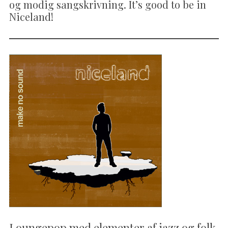
og modig sangskrivning. It’s good to be in
Niceland!
Loungepop med elementer af jazz og folk