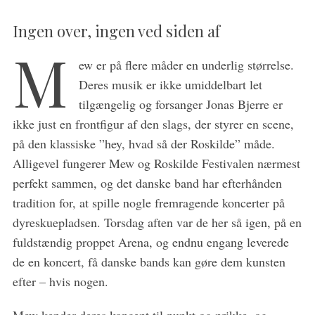
Ingen over, ingen ved siden af
M
ew er på flere måder en underlig størrelse.
Deres musik er ikke umiddelbart let
tilgængelig og forsanger Jonas Bjerre er
S
ikke just en frontfigur af den slags, der styrer en scene,
e
på den klassiske ”hey, hvad så der Roskilde” måde.
a
r
Alligevel fungerer Mew og Roskilde Festivalen nærmest
c
perfekt sammen, og det danske band har efterhånden
h
tradition for, at spille nogle fremragende koncerter på
f
dyreskuepladsen. Torsdag aften var de her så igen, på en
o
r
fuldstændig proppet Arena, og endnu engang leverede
:
de en koncert, få danske bands kan gøre dem kunsten
efter – hvis nogen.