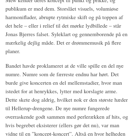
Mew kender deres koncept til punkt og prikke, og
publikum er med dem. Storslået visuels, volumiøse
harmoniflader, abrupte rytmiske skift og på toppen af
det hele – eller i relief til det mørke lydbillede – står
Jonas Bjerres falset. Syleklart og gennemborende på en
mærkelig dejlig måde. Det er drømmemusik på flere
planer.
Bandet havde proklameret at de ville spille en del nye
numre. Numre som de færreste endnu har hørt. Det
burde give koncerten en del mellemstadier, hvor man
istedet for at henrykkes, lytter med korslagte arme.
Dette skete dog aldrig, hvilket nok er den største hæder
til Hellerup-drengene. De nye numre fungerede
overraskende godt sammen med perlerækken af hits, og
hvis begrebet eksisterer (ellers gør det nu), var man
vidne til en ”koncept-koncert”. Altså en hvor helheden