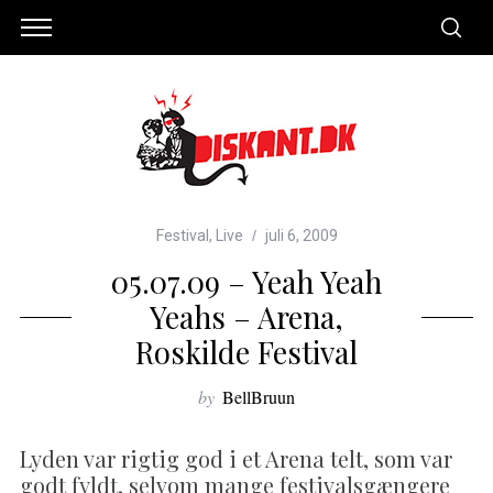
Festival
,
Live
juli 6, 2009
05.07.09 – Yeah Yeah
Yeahs – Arena,
Roskilde Festival
by
BellBruun
Lyden var rigtig god i et Arena telt, som var
godt fyldt, selvom mange festivalsgængere