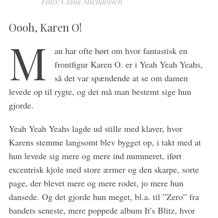
Foto: Claus Michaelsen
S
Oooh, Karen O!
e
M
a
an har ofte hørt om hvor fantastisk en
r
c
frontfigur Karen O. er i Yeah Yeah Yeahs,
h
så det var spændende at se om damen
f
levede op til rygte, og det må man bestemt sige hun
o
gjorde.
r
:
Yeah Yeah Yeahs lagde ud stille med klaver, hvor
Karens stemme langsomt blev bygget op, i takt med at
hun levede sig mere og mere ind nummeret, iført
excentrisk kjole med store ærmer og den skarpe, sorte
page, der blevet mere og mere rodet, jo mere hun
dansede. Og det gjorde hun meget, bl.a. til ”Zero” fra
bandets seneste, mere poppede album It’s Blitz, hvor