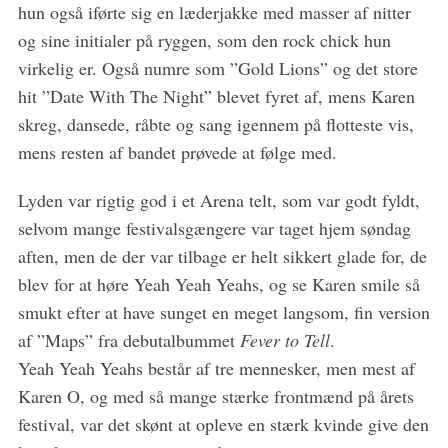
hun også iførte sig en læderjakke med masser af nitter
og sine initialer på ryggen, som den rock chick hun
virkelig er. Også numre som ”Gold Lions” og det store
hit ”Date With The Night” blevet fyret af, mens Karen
skreg, dansede, råbte og sang igennem på flotteste vis,
mens resten af bandet prøvede at følge med.
Lyden var rigtig god i et Arena telt, som var godt fyldt,
selvom mange festivalsgængere var taget hjem søndag
aften, men de der var tilbage er helt sikkert glade for, de
blev for at høre Yeah Yeah Yeahs, og se Karen smile så
smukt efter at have sunget en meget langsom, fin version
af ”Maps” fra debutalbummet
Fever to Tell
.
Yeah Yeah Yeahs består af tre mennesker, men mest af
Karen O, og med så mange stærke frontmænd på årets
festival, var det skønt at opleve en stærk kvinde give den