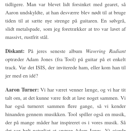
tidligere. Man var blevet lidt forsinket med gearet, så
Aaron undskyldte, at han desværre blev nødt til at bruge
tiden til at sætte nye strenge på guitaren. En sølvgrå,
slidt metalspade, som jeg foretrækker at tro var lavet af
massivt, rustfrit stål.
Diskant:
På jeres seneste album
Wavering Radiant
optræder Adam Jones (fra Tool) på guitar på et enkelt
track. Var det ISIS, der inviterede ham, eller kom han til
jer med en idé?
Aaron Turner:
Vi har været venner længe, og vi har tit
talt om, at det kunne være fedt at lave noget sammen. Vi
har også turneret sammen flere gange, så vi kender
hinanden gennem musikken. Tool spiller også en musik,
der på mange måder har inspireret os i vores musik. Så
det var helt naturligt at spørge Adam Jones. Vi gjorde