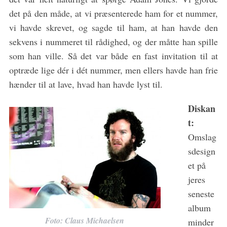
det på den måde, at vi præsenterede ham for et nummer,
vi havde skrevet, og sagde til ham, at han havde den
sekvens i nummeret til rådighed, og der måtte han spille
som han ville. Så det var både en fast invitation til at
optræde lige dér i dét nummer, men ellers havde han frie
S
hænder til at lave, hvad han havde lyst til.
e
a
Diskan
r
c
t:
h
Omslag
f
sdesign
o
et på
r
:
jeres
seneste
album
Foto: Claus Michaelsen
minder