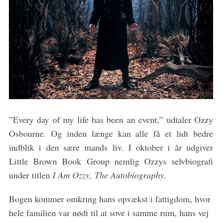
”Every day of my life has been an event,” udtaler Ozzy
S
Osbourne. Og inden længe kan alle få et lidt bedre
e
a
indblik i den sære mands liv. I oktober i år udgiver
r
Little Brown Book Group nemlig Ozzys selvbiografi
c
under titlen
I Am Ozzy, The Autobiography
.
h
f
Bogen kommer omkring hans opvækst i fattigdom, hvor
o
hele familien var nødt til at sove i samme rum, hans vej
r