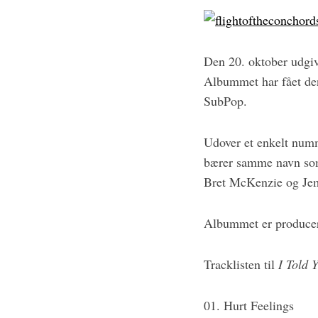
Den 20. oktober udgi
Albummet har fået den
SubPop.
Udover et enkelt num
S
bærer samme navn som
e
Bret McKenzie og Jem
a
r
Albummet er producere
c
h
f
Tracklisten til
I Told 
o
r
:
01. Hurt Feelings