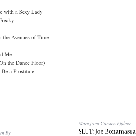
ve with a Sexy Lady
Freaky
 the Avenues of Time
and Me
On the Dance Floor)
 Be a Prostitute
More from Carsten Fjølner
SLUT: Joe Bonamass
ten By