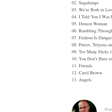
02. Sugalumps
03. We’re Both in Lo
04. I Told You I Was 
05. Demon Woman
06. Rambling Through
07. Fashion Is Danger
08. Petrov, Yelyena 
09. Too Many Dicks (
10. You Don’t Have to
11. Friends
12. Carol Brown
13. Angels
Writ