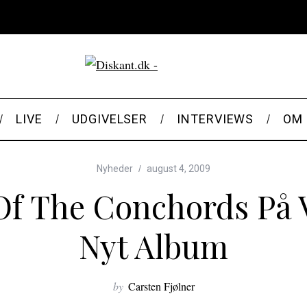
LIVE
UDGIVELSER
INTERVIEWS
OM 
Nyheder
august 4, 2009
 Of The Conchords På 
Nyt Album
by
Carsten Fjølner