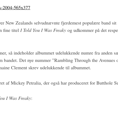
ver New Zealands selvudnævnte fjerdemest populære band sit
 fine titel
I Told You I Was Freaky
og udkommer på det respe
mer, så indeholder albummet udelukkende numre fra anden sæs
 bandet. Det nye nummer ”Rambling Through the Avenues of
aine Clement skrev udelukkende til albummet.
t af Mickey Petralia, der også har produceret for Butthole Su
You I Was Freaky
: