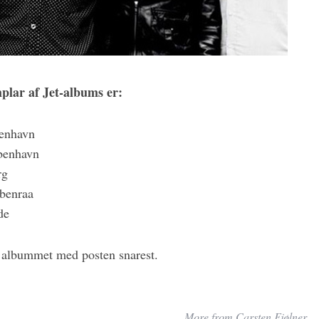
plar af Jet-albums er:
benhavn
benhavn
rg
benraa
de
 albummet med posten snarest.
More from Carsten Fjølner