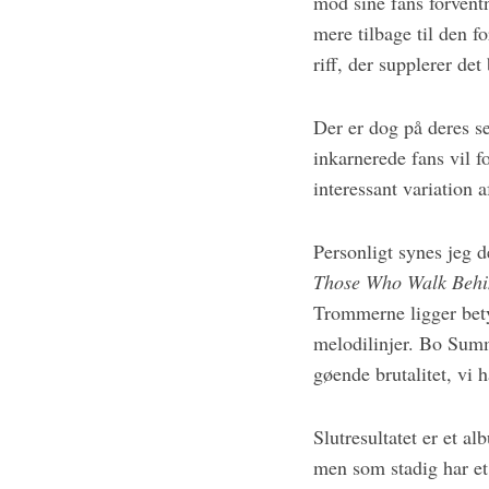
mod sine fans forven
mere tilbage til den f
riff, der supplerer det
Der er dog på deres se
inkarnerede fans vil 
interessant variation a
Personligt synes jeg d
Those Who Walk Behi
Trommerne ligger bety
melodilinjer. Bo Summ
gøende brutalitet, vi h
Slutresultatet er et a
men som stadig har et