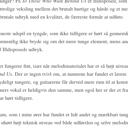
tninger? På
To Those Who Walk Behind Us
er Illdisposed, so
ortrolige veksling mellem det brutalt hurtige og hårde og et me
 brutale udtryk med en kvalitet, de færreste formår at udføre.
neste udspil en tyngde, som ikke tidligere er hørt så gennemf
formentlig ikke bryde sig om det mere tunge element, mens and
f Illdisposeds udtryk.
et fungerer fint, især når melodimaterialet har et så højt nive
nd Us
. Der er ingen tvivl om, at numrene har fundet et lavere 
deligt tungere, og guitarerne får derved mere rum til at kons
ers vokal er heldigvis den samme, men også her er der et fr
ar hørt tidligere.
lbum, som i mine ører har fundet et lidt andet og mærkbart tung
 uhørt højt teknisk niveau ved både udførslen og selve melodim