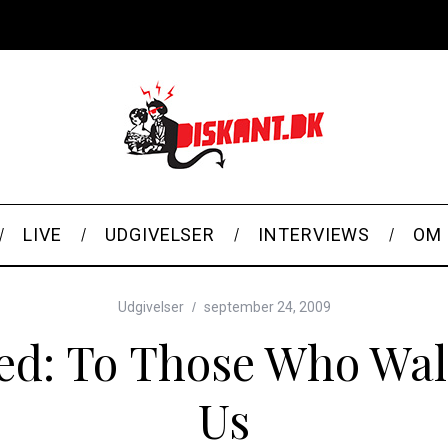
LIVE
UDGIVELSER
INTERVIEWS
OM 
Udgivelser
september 24, 2009
sed: To Those Who Wa
Us