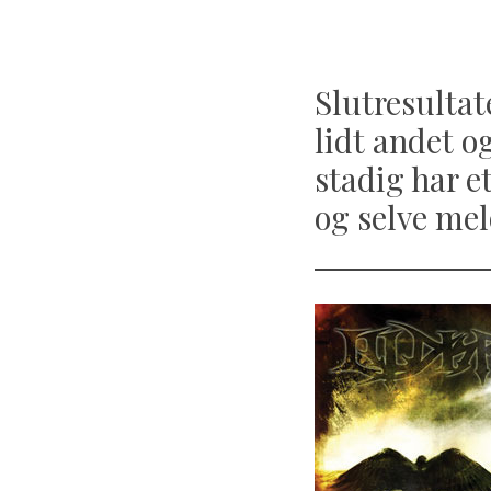
Slutresultat
lidt andet o
stadig har e
og selve mel