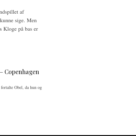
dspillet af
 kunne sige. Men
as Kloge på bas er
l – Copenhagen
 fortalte Obel, da hun og