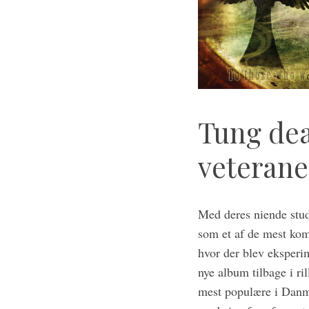
S
e
a
r
Tung dea
c
h
veterane
f
o
r
:
Med deres niende stud
som et af de mest ko
hvor der blev eksperi
nye album tilbage i ri
mest populære i Danma