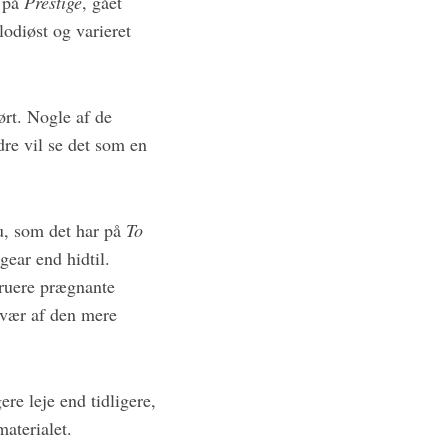
m på
Prestige
, gået
lodiøst og varieret
ørt. Nogle af de
re vil se det som en
au, som det har på
To
gear end hidtil.
truere prægnante
avær af den mere
ere leje end tidligere,
aterialet.