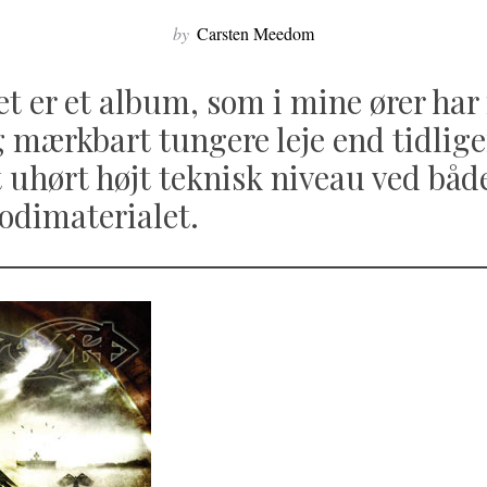
by
Carsten Meedom
et er et album, som i mine ører har
g mærkbart tungere leje end tidlig
t uhørt højt teknisk niveau ved båd
odimaterialet.