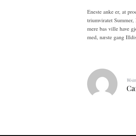
Eneste anke er, at pr
triumviratet Summer, 
mere bas ville have gj
med, næste gang Illdis
Writ
Ca