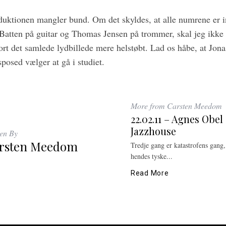
oduktionen mangler bund. Om det skyldes, at alle numrene er in
Batten på guitar og Thomas Jensen på trommer, skal jeg ikke
ort det samlede lydbillede mere helstøbt. Lad os håbe, at Jon
posed vælger at gå i studiet.
More from Carsten Meedom
22.02.11 – Agnes Obe
Jazzhouse
ten By
rsten Meedom
Tredje gang er katastrofens gang,
hendes tyske...
Read More