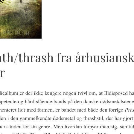
th/thrash fra århusians
r
iealbum er der ikke længere nogen tvivl om, at Illdisposed ha
mpetente og hårdtslående bands på den danske dødsmetalscene
menteret lidt med formen, er bandet med både den forrige
Pres
llen i den gammelkendte dødsmetal og thrashstil, der har gjort 
rk inden for sin genre. Men hvordan fornyer man sig, samtid