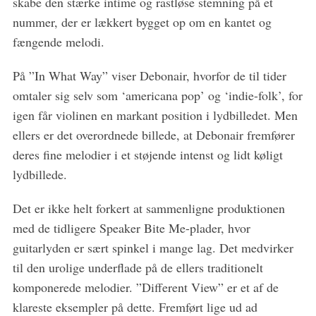
skabe den stærke intime og rastløse stemning på et
f
o
nummer, der er lækkert bygget op om en kantet og
r
fængende melodi.
:
På ”In What Way” viser Debonair, hvorfor de til tider
omtaler sig selv som ‘americana pop’ og ‘indie-folk’, for
igen får violinen en markant position i lydbilledet. Men
ellers er det overordnede billede, at Debonair fremfører
deres fine melodier i et støjende intenst og lidt køligt
lydbillede.
Det er ikke helt forkert at sammenligne produktionen
med de tidligere Speaker Bite Me-plader, hvor
guitarlyden er sært spinkel i mange lag. Det medvirker
til den urolige underflade på de ellers traditionelt
komponerede melodier. ”Different View” er et af de
klareste eksempler på dette. Fremført lige ud ad