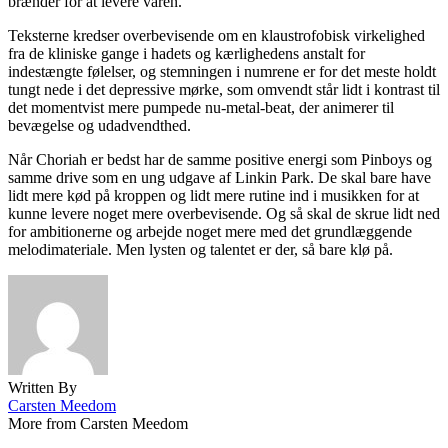
brænder for at levere varen.
Teksterne kredser overbevisende om en klaustrofobisk virkelighed
fra de kliniske gange i hadets og kærlighedens anstalt for
indestængte følelser, og stemningen i numrene er for det meste holdt
tungt nede i det depressive mørke, som omvendt står lidt i kontrast til
det momentvist mere pumpede nu-metal-beat, der animerer til
bevægelse og udadvendthed.
Når Choriah er bedst har de samme positive energi som Pinboys og
samme drive som en ung udgave af Linkin Park. De skal bare have
lidt mere kød på kroppen og lidt mere rutine ind i musikken for at
kunne levere noget mere overbevisende. Og så skal de skrue lidt ned
for ambitionerne og arbejde noget mere med det grundlæggende
melodimateriale. Men lysten og talentet er der, så bare klø på.
Written By
Carsten Meedom
More from Carsten Meedom