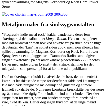
spillet opvarmning for Magtens Korridorer og Rock Hard Power
Spray.
Metaljournaler fra sindssygeanstalten
”Progressiv-indie-metal-rock” kalder bandet selv deres fem
skæringer på debutalbummet
Mary’s Room
. Hvis man supplerer
med lidt nu-metal er man nok ved at være tæt på stilen hos de unge
debutanter, der ’kun’ har spillet siden 2007, men som allerede har
spillet opvarmning for Magtens Korridorer og Rock Hard Power
Spray, leveret et unplugged set i Danmarks Radio samt udgivet
singlen ”Warchild” på det amerikanske pladeselskab 272 Records.
Det er med andre ord en kvintet – der vistnok stammer fra det
midtjyske – som presser på for at komme ud til publikum.
De fem skæringer er holdt i et afvekslende beat, der momentvist
kører i et hæsblæsende tempo for derefter at falde ned i et tungere
leje med både prægnante melodilinjer på guitaren og et mere
lavmælt vokalarbejde. Numrenes konstante breakskifte gør desværre
også, at man ikke rigtig får melodierne ind under huden. Der sker
simpelthen for meget, som om bandet er meget forhippede på at
vise, hvad de kan. Der er dog ingen tvivl om, at de unge mænd