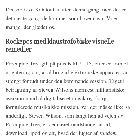
Det var ikke Katatonias aften denne gang, men det er
det næste gang, de kommer som hovednavn. Vi er
mange, der glæder os.
Rockepos med klaustrofobiske visuelle
remedier
S
e
a
Porcupine Tree gik på præcis kl 21.15, efter en formel
r
orientering om, at al brug af elektroniske apparater var
c
strengt forbudt under den kommende session. Taget i
h
betragtning af Steven Wilsons nærmest militaristiske
f
o
aversion imod al digitaliseret musik og skarpt
r
formulerede musikalske mission, var det måske ikke så
:
underligt. Steven Wilson, som langt hen ad vejen
er
Porcupine Tree, er dedikeret modstander af cd,
download, ipod og alt, hvad der lugter af
random