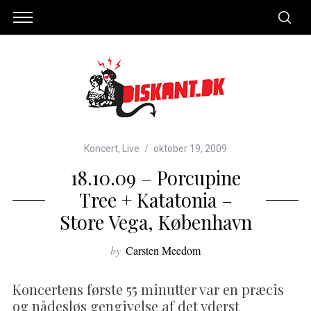
Koncert
,
Live
oktober 19, 2009
18.10.09 – Porcupine
Tree + Katatonia –
Store Vega, København
by
Carsten Meedom
Koncertens første 55 minutter var en præcis
og nådesløs gengivelse af det yderst