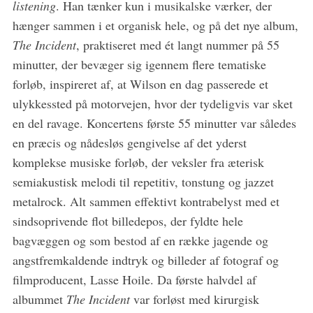
listening
. Han tænker kun i musikalske værker, der
hænger sammen i et organisk hele, og på det nye album,
The Incident
, praktiseret med ét langt nummer på 55
minutter, der bevæger sig igennem flere tematiske
forløb, inspireret af, at Wilson en dag passerede et
ulykkessted på motorvejen, hvor der tydeligvis var sket
en del ravage. Koncertens første 55 minutter var således
en præcis og nådesløs gengivelse af det yderst
komplekse musiske forløb, der veksler fra æterisk
semiakustisk melodi til repetitiv, tonstung og jazzet
metalrock. Alt sammen effektivt kontrabelyst med et
sindsoprivende flot billedepos, der fyldte hele
bagvæggen og som bestod af en række jagende og
angstfremkaldende indtryk og billeder af fotograf og
filmproducent, Lasse Hoile. Da første halvdel af
albummet
The Incident
var forløst med kirurgisk