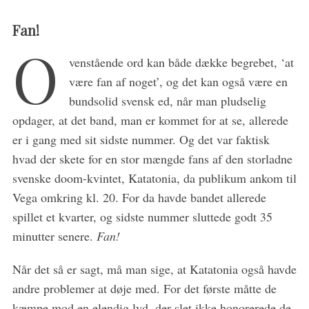
Fan!
O
venstående ord kan både dække begrebet, ‘at
være fan af noget’, og det kan også være en
bundsolid svensk ed, når man pludselig
opdager, at det band, man er kommet for at se, allerede
er i gang med sit sidste nummer. Og det var faktisk
hvad der skete for en stor mængde fans af den storladne
svenske doom-kvintet, Katatonia, da publikum ankom til
Vega omkring kl. 20. For da havde bandet allerede
spillet et kvarter, og sidste nummer sluttede godt 35
minutter senere.
Fan!
Når det så er sagt, må man sige, at Katatonia også havde
andre problemer at døje med. For det første måtte de
kæmpe mod en elendig lyd, der slet ikke honorerede de