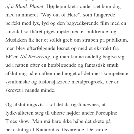
of a Blank Planet
. Højdepunktet i andet sæt kom dog
med nummeret ”Way out of Here”, som fungerede
perfekt med lys, lyd og den bagvedkørende film med en
suicidal sorthåret piges møde med et buldrende tog.
Musikken fik her et solidt greb om struben på publikum,
men blev efterfølgende løsnet op med et ekstrakt fra
EP’en
Nil Recurring
, og man kunne endelig begive sig
ud i natten efter en hæsblæsende og fantastisk smuk
afslutning på en aften med noget af det mest kompetente
symfoniske og fusionsjazzede metalprogrock, der er
skrevet i mands minde.
Og afslutningsvist skal det da også nævnes, at
lydkvaliteten steg til uhørte højder under Porcupine
Trees show. Man må bare ikke håbe det skete på
bekostning af Katatonias tilsvarende. Det er de