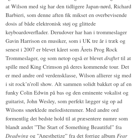
at Wilson med sig har den tidligere Japan-nørd, Richard
Barbieri, som denne aften fik mikset en overbevisende
dosis af både elektronisk støj og glittede
keyboardoverflader. Derudover har han i trommeslager
Gavin Harrison en musiker, som i UK tre år i træk og
senest i 2007 er blevet kåret som Årets Prog Rock
Trommeslager, og som netop også er blevet
draftet
til at
spille med King Crimson på deres kommende tour. Det
er med andre ord verdensklasse, Wilson allierer sig med
i sit rock’n’roll show. Alt sammen solidt bakket op af en
funky Colin Edwin på bas og den eminente vokalist og
guitarist, John Wesley, som perfekt lægger sig op ad
Wilsons snørklede melodistemmer. Med andre ord
formentlig det bedste hold til at præsentere numre som
blandt andet ”The Start of Something Beautiful” fra
Deadwing
og ”Anesthetize” fra det forrige album
Fear