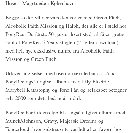
Huset i Magstræde i København.
Begge steder vil der være koncerter med Green Pitch,
Alcoholic Faith Mission og Halph, der alle er i stald hos
PonyRec. De første 50 gæster hvert sted vil få en gratis
kopi af PonyRec 5 Years singlen (7” eller download)
S
med helt nye eksklusive numre fra Alcoholic Faith
e
Mission og Green Pitch.
a
r
Udover udgivelser med ovenfornævnte bands, så har
c
h
PonyRec også udgivet albums med Lily Electric,
f
Marybell Katastophy og Tone i år, og selskabet betegner
o
selv 2009 som dets bedste år hidtil.
r
:
PonyRec har i tidens løb bl.a. også udgivet albums med
Munck//Johnson, Gravy, Majessic Dreams og
Tenderloud, hvor sidstnævnte var lidt af en favorit hos