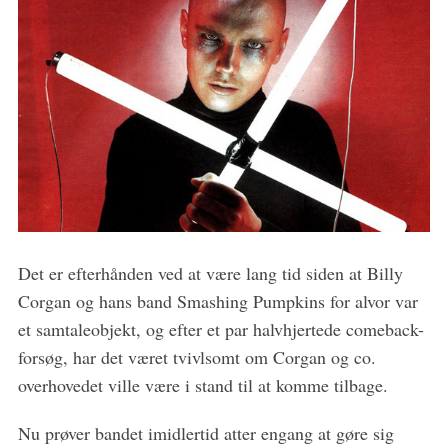
S
e
a
r
Det er efterhånden ved at være lang tid siden at Billy
c
Corgan og hans band Smashing Pumpkins for alvor var
h
et samtaleobjekt, og efter et par halvhjertede comeback-
f
o
forsøg, har det været tvivlsomt om Corgan og co.
r
overhovedet ville være i stand til at komme tilbage.
:
Nu prøver bandet imidlertid atter engang at gøre sig