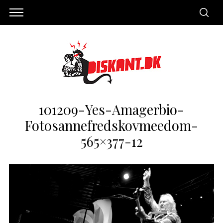
101209-Yes-Amagerbio-
Fotosannefredskovmeedom-
565×377-12
S
e
a