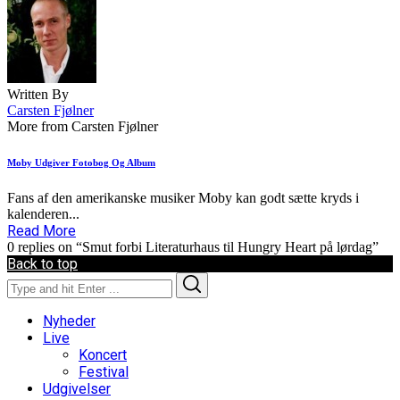
Written By
Carsten Fjølner
More from Carsten Fjølner
Moby Udgiver Fotobog Og Album
Fans af den amerikanske musiker Moby kan godt sætte kryds i
kalenderen...
Read More
0 replies on “Smut forbi Literaturhaus til Hungry Heart på lørdag”
Back to top
Search
Search
for:
Nyheder
Live
Koncert
Festival
Udgivelser