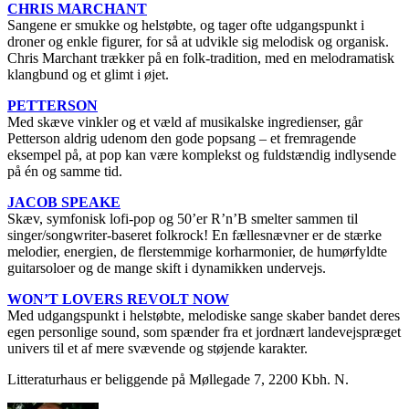
CHRIS MARCHANT
Sangene er smukke og helstøbte, og tager ofte udgangspunkt i
droner og enkle figurer, for så at udvikle sig melodisk og organisk.
Chris Marchant trækker på en folk-tradition, med en melodramatisk
klangbund og et glimt i øjet.
PETTERSON
Med skæve vinkler og et væld af musikalske ingredienser, går
Petterson aldrig udenom den gode popsang – et fremragende
eksempel på, at pop kan være komplekst og fuldstændig indlysende
på én og samme tid.
JACOB SPEAKE
Skæv, symfonisk lofi-pop og 50’er R’n’B smelter sammen til
singer/songwriter-baseret folkrock! En fællesnævner er de stærke
melodier, energien, de flerstemmige korharmonier, de humørfyldte
guitarsoloer og de mange skift i dynamikken undervejs.
WON’T LOVERS REVOLT NOW
Med udgangspunkt i helstøbte, melodiske sange skaber bandet deres
egen personlige sound, som spænder fra et jordnært landevejspræget
univers til et af mere svævende og støjende karakter.
Litteraturhaus er beliggende på Møllegade 7, 2200 Kbh. N.