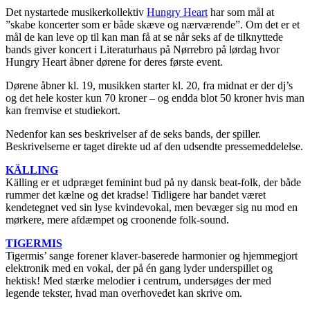
Det nystartede musikerkollektiv
Hungry Heart
har som mål at
”skabe koncerter som er både skæve og nærværende”. Om det er et
mål de kan leve op til kan man få at se når seks af de tilknyttede
bands giver koncert i Literaturhaus på Nørrebro på lørdag hvor
Hungry Heart åbner dørene for deres første event.
Dørene åbner kl. 19, musikken starter kl. 20, fra midnat er der dj’s
og det hele koster kun 70 kroner – og endda blot 50 kroner hvis man
kan fremvise et studiekort.
Nedenfor kan ses beskrivelser af de seks bands, der spiller.
Beskrivelserne er taget direkte ud af den udsendte pressemeddelelse.
KÄLLING
Källing er et udpræget feminint bud på ny dansk beat-folk, der både
rummer det kælne og det kradse! Tidligere har bandet været
kendetegnet ved sin lyse kvindevokal, men bevæger sig nu mod en
mørkere, mere afdæmpet og croonende folk-sound.
TIGERMIS
Tigermis’ sange forener klaver-baserede harmonier og hjemmegjort
elektronik med en vokal, der på én gang lyder underspillet og
hektisk! Med stærke melodier i centrum, undersøges der med
legende tekster, hvad man overhovedet kan skrive om.