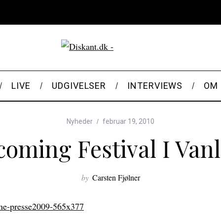
LIVE
UDGIVELSER
INTERVIEWS
OM 
Nyheder
februar 19, 2010
oming Festival I Van
by
Carsten Fjølner