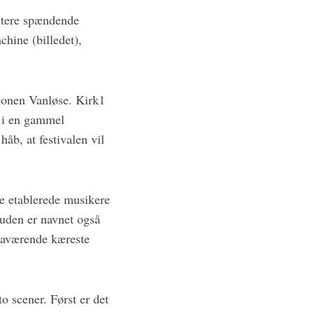
entere spændende
ine (billedet),
ionen Vanløse. Kirk1
r i en gammel
åb, at festivalen vil
ke etablerede musikere
suden er navnet også
 daværende kæreste
o scener. Først er det