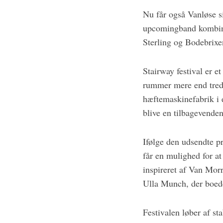
Nu får også Vanløse si
upcomingband kombine
Sterling og Bodebrixe
Stairway festival er 
rummer mere end tredi
hæftemaskinefabrik i e
blive en tilbagevende
S
e
a
Ifølge den udsendte p
r
får en mulighed for at
c
inspireret af Van Mor
h
Ulla Munch, der boede
f
o
r
Festivalen løber af st
: