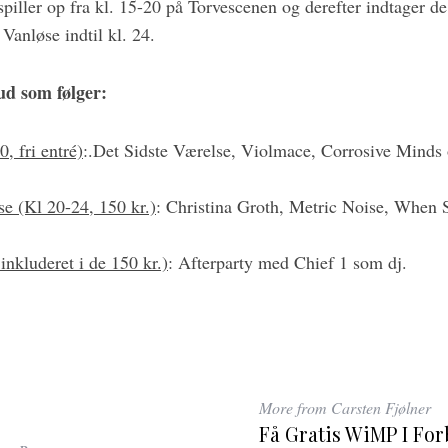
piller op fra kl. 15-20 på Torvescenen og derefter indtager de
Vanløse indtil kl. 24.
ud som følger:
, fri entré)
:.Det Sidste Værelse, Violmace, Corrosive Minds
se (Kl 20-24, 150 kr.)
: Christina Groth, Metric Noise, When 
nkluderet i de 150 kr.)
: Afterparty med Chief 1 som dj.
More from Carsten Fjølner
Få Gratis WiMP I Fo