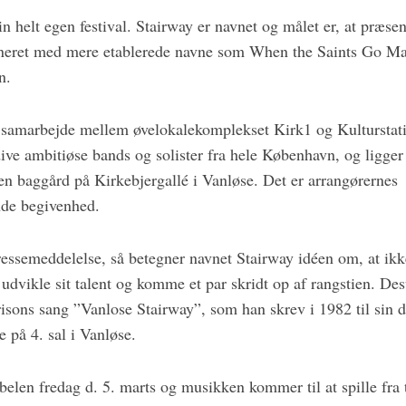
n helt egen festival. Stairway er navnet og målet er, at præs
ret med mere etablerede navne som When the Saints Go Mach
n.
et samarbejde mellem øvelokalekomplekset Kirk1 og Kulturstat
ve ambitiøse bands og solister fra hele København, og ligge
n baggård på Kirkebjergallé i Vanløse. Det er arrangørernes h
nde begivenhed.
ressemeddelelse, så betegner navnet Stairway idéen om, at ik
 udvikle sit talent og komme et par skridt op af rangstien. De
risons sang ”Vanlose Stairway”, som han skrev i 1982 til sin
 på 4. sal i Vanløse.
abelen fredag d. 5. marts og musikken kommer til at spille fra t