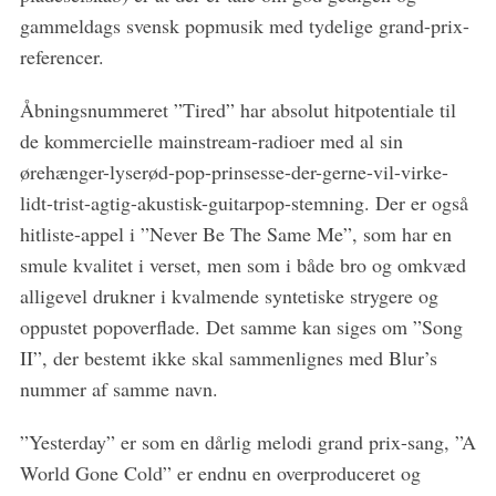
gammeldags svensk popmusik med tydelige grand-prix-
referencer.
Åbningsnummeret ”Tired” har absolut hitpotentiale til
de kommercielle mainstream-radioer med al sin
ørehænger-lyserød-pop-prinsesse-der-gerne-vil-virke-
lidt-trist-agtig-akustisk-guitarpop-stemning. Der er også
hitliste-appel i ”Never Be The Same Me”, som har en
smule kvalitet i verset, men som i både bro og omkvæd
alligevel drukner i kvalmende syntetiske strygere og
oppustet popoverflade. Det samme kan siges om ”Song
II”, der bestemt ikke skal sammenlignes med Blur’s
nummer af samme navn.
”Yesterday” er som en dårlig melodi grand prix-sang, ”A
World Gone Cold” er endnu en overproduceret og