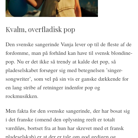
Kvalm, overfladisk pop
Den svenske sangerinde Vanja lever op til de fleste af de
fordomme, man på forhånd kan have til svensk blondine-
pop. Nu er det ikke så trendy at kalde det pop, så
S
e
pladeselskabet forsøger sig med betegnelsen ’singer-
a
songwriter’, som vel på sin vis er ganske dækkende for
r
en lang stribe af retninger indenfor pop og
c
rockmusikken.
h
f
o
Men fakta for den svenske sangerinde, der har bosat sig
r
i det franske (omend den oplysning reelt er totalt
:
værdiløs, bortset fra at hun har skrevet med et fransk
pladeselskab) er at der er tale om god gedigen og