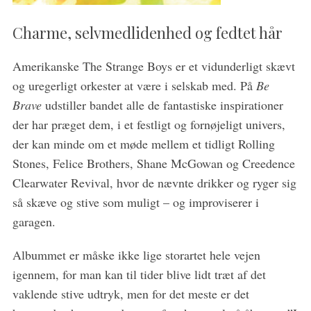
Charme, selvmedlidenhed og fedtet hår
Amerikanske The Strange Boys er et vidunderligt skævt
og uregerligt orkester at være i selskab med. På
Be
Brave
udstiller bandet alle de fantastiske inspirationer
der har præget dem, i et festligt og fornøjeligt univers,
S
der kan minde om et møde mellem et tidligt Rolling
e
Stones, Felice Brothers, Shane McGowan og Creedence
a
Clearwater Revival, hvor de nævnte drikker og ryger sig
r
så skæve og stive som muligt – og improviserer i
c
h
garagen.
f
o
Albummet er måske ikke lige storartet hele vejen
r
igennem, for man kan til tider blive lidt træt af det
:
vaklende stive udtryk, men for det meste er det