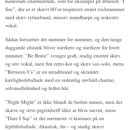
hamrende charmerende, som for eksempel på åbneren ”I
See”, der er et skævt 60’er-inspireret stenet rocknummer
med skæv rytmebund, massiv mundharpe og æskestiv
vokal.
Sådan fortsætter det nummer for nummer, og den tunge
daggamle ølstank bliver stærkere og stærkere for hvert
nummer. ”Be Brave” svinger godt, stadig enormt skæv
og stiv vokal, men fint retro-kor og skæv sax-solo, mens
”Between Us” er en utraditionel og skramlet
kærlighedsballade med en ordentlig røvfuld charme,
selvmedlidenhed og fedtet hår.
”Night Might” er ikke blandt de bedste numre, men det
skæve og stive pigtrådsriff tåler at blive nævnt, mens
”Dare I Say” er det nærmeste vi kommer på en
lejrbålsballade. Akustisk, fin – og stadig skævt