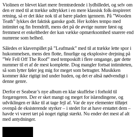
Violinen er blevet klart mere fremtrædende i lydbilledet, og selv om
den er med til at trække udtrykket i en mere klassisk folk-inspireret
retning, så er det ikke nok til at bære pladen igennem. På ”Wooden
Teath” lykkes det faktisk ganske godt. Her kobles tempo med
intimitet og fin fremdrift, mens det på de øvrige numre først og
fremmest er enkeltheder der kan vække opmærksomhed snarere end
numrene som helhed.
Således er klaverspillet på ”Leafmask” med til at trække lette spor i
hukommelsen, mens den flotte, finurlige og eksplosive drejning på
”We Fell Off The Roof” med temposkift i flere omgange, gør dette
nummer til et af de mest komplette. Dog mangler fortsat intimiteten,
så som lytter føler jeg mig for meget som betragter. Musikken
kommer ikke rigtigt ind under huden, og det er altså nødvendigt i
denne genre.
Derfor er Seabear’s nye album en klar skuffelse i forhold til
forgængeren. Der er sket mangt og meget for islændingene, og
udviklingen er ikke til at tage fejl af. Var de nye elementer tilføjet
ovenpå de eksisterende styrker – i stedet for at have erstattet dem –
havde vi været tæt på noget rigtigt stærkt. Nu ender det mest af alt
med antydninger.