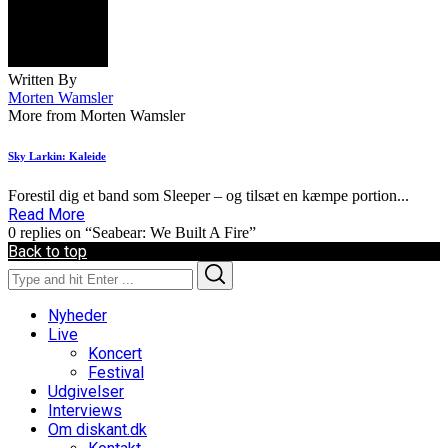
Written By
Morten Wamsler
More from Morten Wamsler
Sky Larkin: Kaleide
Forestil dig et band som Sleeper – og tilsæt en kæmpe portion...
Read More
0 replies on “Seabear: We Built A Fire”
Back to top
Search
Search
for:
Nyheder
Live
Koncert
Festival
Udgivelser
Interviews
Om diskant.dk