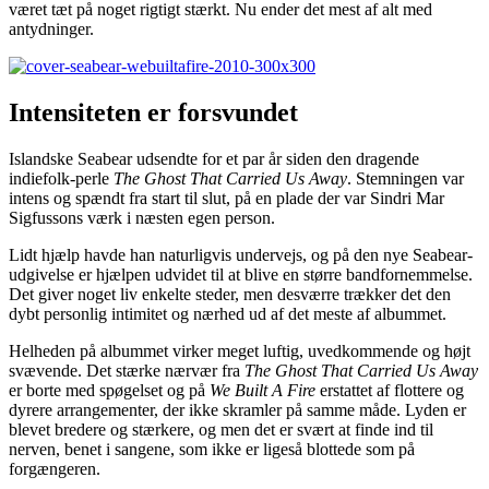
været tæt på noget rigtigt stærkt. Nu ender det mest af alt med
antydninger.
Intensiteten er forsvundet
Islandske Seabear udsendte for et par år siden den dragende
indiefolk-perle
The Ghost That Carried Us Away
. Stemningen var
intens og spændt fra start til slut, på en plade der var Sindri Mar
Sigfussons værk i næsten egen person.
Lidt hjælp havde han naturligvis undervejs, og på den nye Seabear-
udgivelse er hjælpen udvidet til at blive en større bandfornemmelse.
Det giver noget liv enkelte steder, men desværre trækker det den
dybt personlig intimitet og nærhed ud af det meste af albummet.
Helheden på albummet virker meget luftig, uvedkommende og højt
svævende. Det stærke nærvær fra
The Ghost That Carried Us Away
er borte med spøgelset og på
We Built A Fire
erstattet af flottere og
dyrere arrangementer, der ikke skramler på samme måde. Lyden er
blevet bredere og stærkere, og men det er svært at finde ind til
nerven, benet i sangene, som ikke er ligeså blottede som på
forgængeren.