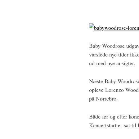
S
e
a
r
Baby Woodrose udgav s
c
varslede nye tider ik
h
f
ud med nye ansigter.
o
r
Næste Baby Woodrose k
:
opleve Lorenzo Woodro
på Nørrebro.
Både før og efter kon
Koncertstart er sat til