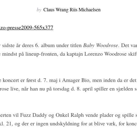
by
Claus Wrang Riis Michaelsen
idste år deres 6. album under titlen
Baby Woodrose
. Det va
ke mindst på lineup-fronten, da kaptajn Lorenzo Woodrose skif
oncert er først d. 7. maj i Amager Bio, men inden da er det 
se live, når han nu på torsdag d. 8. april spiller en sjælden
certen vil Fuzz Daddy og Onkel Ralph vende plader og spille s
 kl. 21, og der er ingen undskyldning for at blive væk, for konce