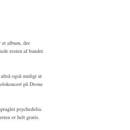
r et album, der
tede resten af bandet
altså også muligt at
 solokoncert på Drone
praglet psychedelia.
rten er helt gratis.